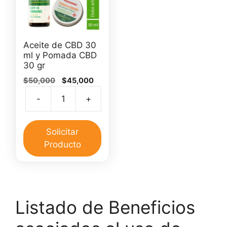
Aceite de CBD 30
ml y Pomada CBD
30 gr
El
El
$
50,000
$
45,000
precio
precio
-
+
original
actual
Aceite
era:
es:
de
$50,000.
$45,000.
CBD
Solicitar
30
Producto
ml
y
Pomada
CBD
Listado de Beneficios
30
gr