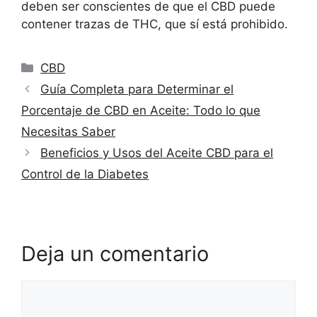
deben ser conscientes de que el CBD puede
contener trazas de THC, que sí está prohibido.
Categorías
CBD
Guía Completa para Determinar el
Porcentaje de CBD en Aceite: Todo lo que
Necesitas Saber
Beneficios y Usos del Aceite CBD para el
Control de la Diabetes
Deja un comentario
Comentario