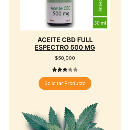
ACEITE CBD FULL
ESPECTRO 500 MG
$
50,000
3.00
Solicitar Producto
de 5