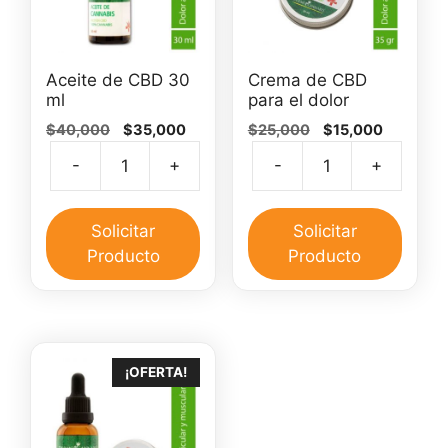
Aceite de CBD 30
Crema de CBD
ml
para el dolor
El
El
El
El
$
40,000
$
35,000
$
25,000
$
15,000
precio
precio
precio
precio
-
+
-
+
original
actual
original
actual
Aceite
Crem
era:
es:
era:
es:
de
de
$40,000.
$35,000.
$25,000.
$15,000.
CBD
CBD
Solicitar
Solicitar
30
para
Producto
Producto
ml
el
cantidad
dolor
canti
¡OFERTA!