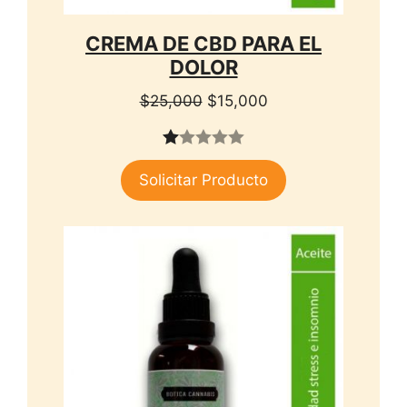
CREMA DE CBD PARA EL
DOLOR
El
El
$
25,000
$
15,000
precio
precio
original
actual
1.
era:
es:
Solicitar Producto
00
$25,000.
$15,000.
de
5