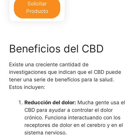
CBD
Solicitar
30
Producto
ml
y
Pomada
CBD
Beneficios del CBD
30
gr
cantidad
Existe una creciente cantidad de
investigaciones que indican que el CBD puede
tener una serie de beneficios para la salud.
Estos incluyen:
Reducción del dolor:
Mucha gente usa el
CBD para ayudar a controlar el dolor
crónico. Funciona interactuando con los
receptores de dolor en el cerebro y en el
sistema nervioso.