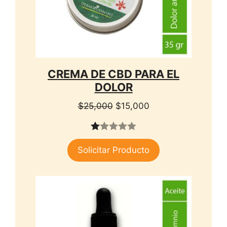
CREMA DE CBD PARA EL
DOLOR
El
El
$
25,000
$
15,000
precio
precio
original
actual
1.
era:
es:
Solicitar Producto
00
$25,000.
$15,000.
de
5