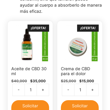
ayudar al cuerpo a absorberlo de manera
más eficaz.
¡OFERTA!
¡OFERTA!
Aceite de CBD 30
Crema de CBD
ml
para el dolor
El
El
El
El
$
40,000
$
35,000
$
25,000
$
15,000
precio
precio
precio
precio
-
+
-
+
original
actual
original
actual
Aceite
Crem
era:
es:
era:
es:
de
de
$40,000.
$35,000.
$25,000.
$15,000.
CBD
CBD
Solicitar
Solicitar