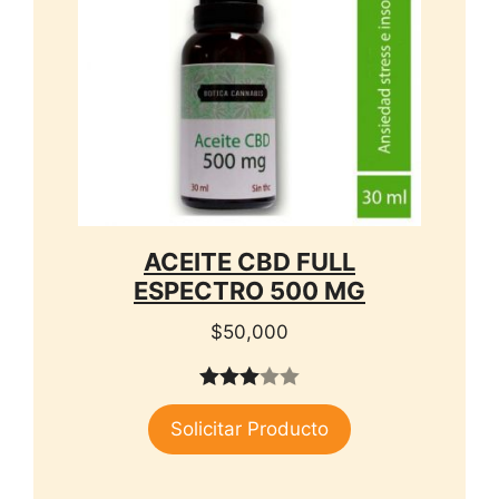
ACEITE CBD FULL
ESPECTRO 500 MG
$
50,000
3.00
Solicitar Producto
de 5