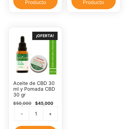
30
para
Producto
Producto
ml
el
cantidad
dolor
canti
¡OFERTA!
Aceite de CBD 30
ml y Pomada CBD
30 gr
El
El
$
50,000
$
45,000
precio
precio
-
+
original
actual
Aceite
era:
es:
de
$50,000.
$45,000.