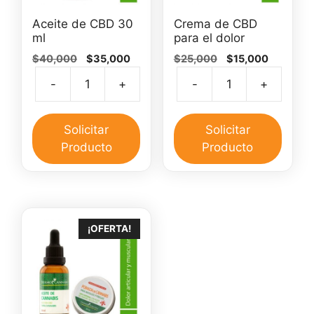
Aceite de CBD 30
Crema de CBD
ml
para el dolor
El
El
El
El
$
40,000
$
35,000
$
25,000
$
15,000
precio
precio
precio
precio
-
+
-
+
original
actual
original
actual
Aceite
Crem
era:
es:
era:
es:
de
de
$40,000.
$35,000.
$25,000.
$15,000.
CBD
CBD
Solicitar
Solicitar
30
para
Producto
Producto
ml
el
cantidad
dolor
canti
¡OFERTA!