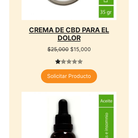
CREMA DE CBD PARA EL
DOLOR
El
El
$
25,000
$
15,000
precio
precio
original
actual
1.
era:
es:
Solicitar Producto
00
$25,000.
$15,000.
de
5