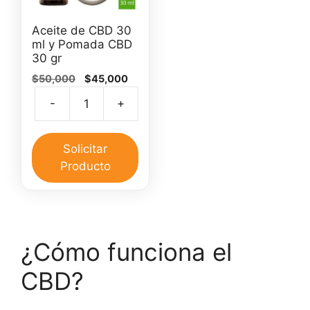
Aceite de CBD 30
ml y Pomada CBD
30 gr
El
El
$
50,000
$
45,000
precio
precio
-
+
original
actual
Aceite
era:
es:
de
$50,000.
$45,000.
CBD
Solicitar
30
Producto
ml
y
Pomada
CBD
¿Cómo funciona el
30
gr
CBD?
cantidad