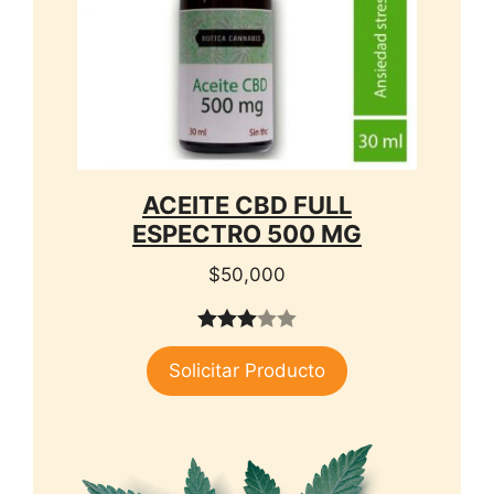
ACEITE CBD FULL
ESPECTRO 500 MG
$
50,000
3.00
Solicitar Producto
de 5