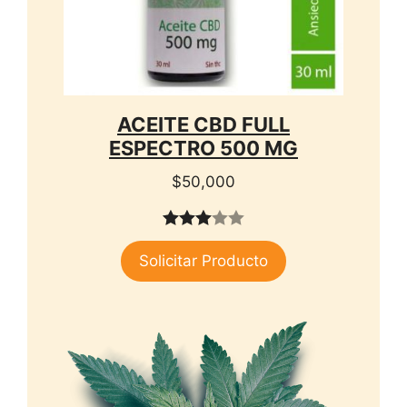
ACEITE CBD FULL
ESPECTRO 500 MG
$
50,000
3.00
Solicitar Producto
de 5