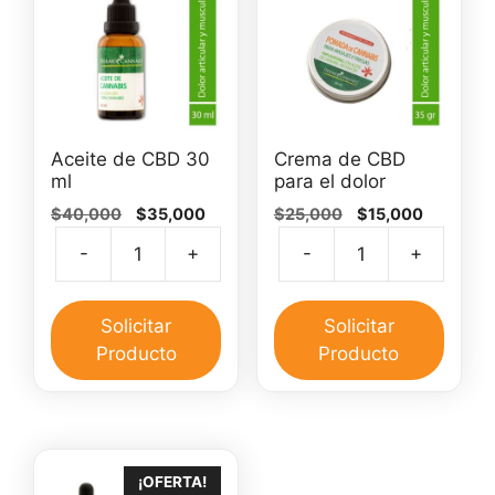
Aceite de CBD 30
Crema de CBD
ml
para el dolor
El
El
El
El
$
40,000
$
35,000
$
25,000
$
15,000
precio
precio
precio
precio
-
+
-
+
original
actual
original
actual
Aceite
Crem
era:
es:
era:
es:
de
de
$40,000.
$35,000.
$25,000.
$15,000.
CBD
CBD
Solicitar
Solicitar
30
para
Producto
Producto
ml
el
cantidad
dolor
canti
¡OFERTA!