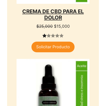
CREMA DE CBD PARA EL
DOLOR
El
El
$
25,000
$
15,000
precio
precio
original
actual
1.
era:
es:
Solicitar Producto
00
$25,000.
$15,000.
de
5