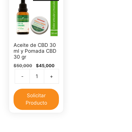
Aceite de CBD 30
ml y Pomada CBD
30 gr
El
El
$
50,000
$
45,000
precio
precio
-
+
original
actual
Aceite
era:
es:
de
$50,000.
$45,000.
CBD
Solicitar
30
Producto
ml
y
Pomada
CBD