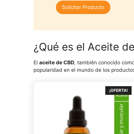
1.
era:
es:
Solicitar Producto
00
$25,000.
$15,000.
de
5
¿Qué es el Aceite d
El
aceite de CBD
, también conocido como
popularidad en el mundo de los productos 
¡OFERTA!