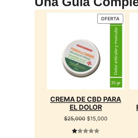
Una Guía Comple
PRODU
OFERTA
EN
OFERTA
CREMA DE CBD PARA
EL DOLOR
El
El
$
25,000
$
15,000
precio
precio
original
actual