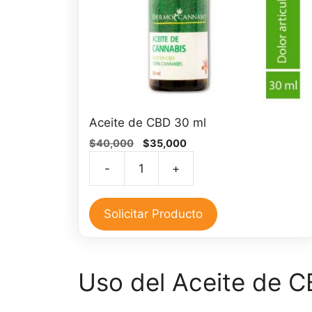
Aceite de CBD 30 ml
El
El
$
40,000
$
35,000
precio
precio
-
+
original
actual
Aceite
era:
es:
de
$40,000.
$35,000.
CBD
Solicitar Producto
30
ml
cantidad
Uso del Aceite de CB