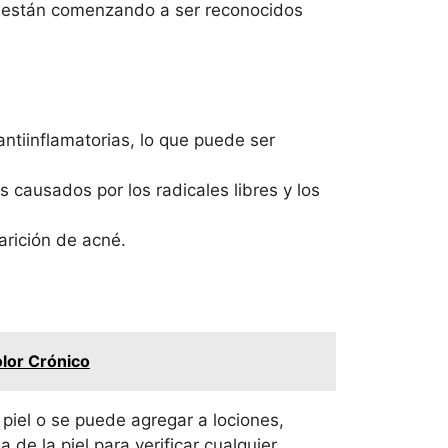
el están comenzando a ser reconocidos
30
gr
cantidad
ntiinflamatorias, lo que puede ser
 causados por los radicales libres y los
arición de acné.
olor Crónico
 piel o se puede agregar a lociones,
de la piel para verificar cualquier