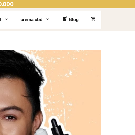
0.000
d
crema cbd
Blog