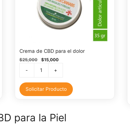
Crema de CBD para el dolor
El
El
$
25,000
$
15,000
precio
precio
-
+
original
actual
Crema
era:
es:
de
$25,000.
$15,000.
CBD
Solicitar Producto
para
el
dolor
D para la Piel
cantidad