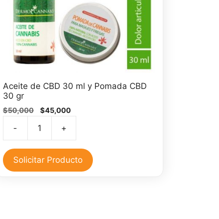
Aceite de CBD 30 ml y Pomada CBD
30 gr
El
El
$
50,000
$
45,000
precio
precio
-
+
original
actual
Aceite
era:
es:
de
$50,000.
$45,000.
CBD
Solicitar Producto
30
ml
y
Pomada
CBD