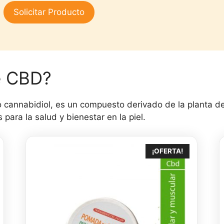
3.00
Solicitar Producto
de 5
e CBD?
 cannabidiol, es un compuesto derivado de la planta 
para la salud y bienestar en la piel.
¡OFERTA!