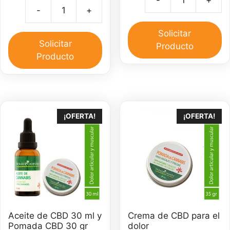
original
actual
Ac
-
+
era:
es:
Aceite
d
$40,000.
$35,000
cbd
C
Solicitar
full
Solicitar
3
Producto
espectro
Producto
m
500
ca
mg
cantidad
¡OFERTA!
¡OFERTA!
Aceite de CBD 30 ml y
Crema de CBD para el
Pomada CBD 30 gr
dolor