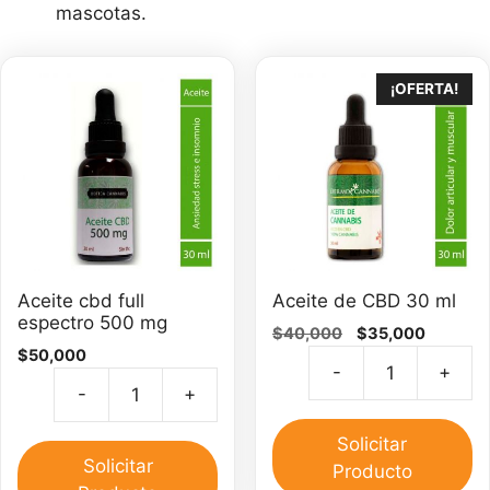
mascotas.
¡OFERTA!
Aceite cbd full
Aceite de CBD 30 ml
espectro 500 mg
El
El
$
40,000
$
35,000
$
50,000
precio
precio
-
+
original
actual
Ac
-
+
era:
es:
Aceite
d
$40,000.
$35,000
cbd
C
Solicitar
full
Solicitar
3
Producto
espectro