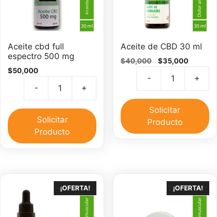
Aceite cbd full
Aceite de CBD 30 ml
espectro 500 mg
El
El
$
40,000
$
35,000
$
50,000
precio
precio
-
+
original
actual
Ac
-
+
era:
es:
Aceite
d
$40,000.
$35,000
cbd
C
Solicitar
full
Solicitar
3
Producto
espectro
Producto
m
500
ca
mg
cantidad
¡OFERTA!
¡OFERTA!