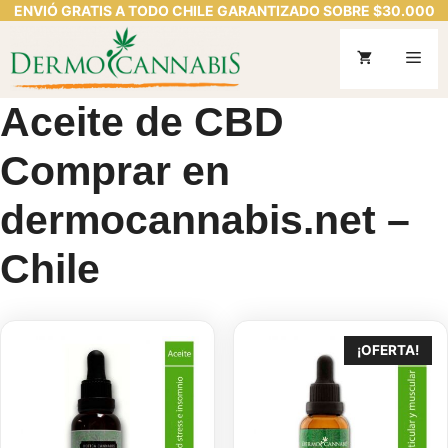
ENVIÓ GRATIS A TODO CHILE GARANTIZADO SOBRE $30.000
Saltar
al
Me
contenido
Aceite de CBD
Comprar en
dermocannabis.net –
Chile
¡OFERTA!