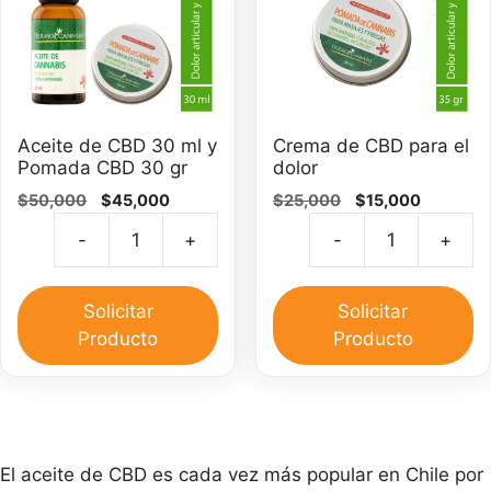
Aceite de CBD 30 ml y
Crema de CBD para el
Pomada CBD 30 gr
dolor
El
El
El
El
$
50,000
$
45,000
$
25,000
$
15,000
precio
precio
precio
precio
-
+
-
+
original
actual
original
actual
Aceite
C
era:
es:
era:
es:
de
d
$50,000.
$45,000.
$25,000.
$15,000.
CBD
C
Solicitar
Solicitar
30
pa
Producto
Producto
ml
el
y
do
Pomada
ca
CBD
30
El aceite de CBD es cada vez más popular en Chile por