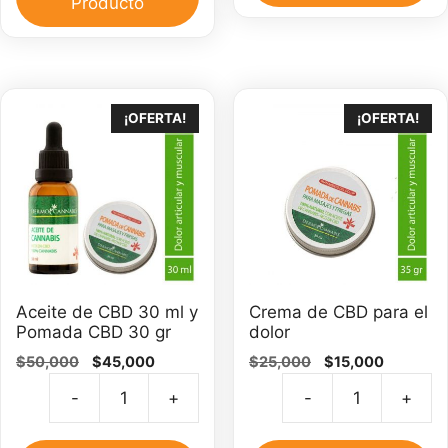
Producto
m
500
ca
mg
cantidad
¡OFERTA!
¡OFERTA!
Aceite de CBD 30 ml y
Crema de CBD para el
Pomada CBD 30 gr
dolor
El
El
El
El
$
50,000
$
45,000
$
25,000
$
15,000
precio
precio
precio
precio
-
+
-
+
original
actual
original
actual
Aceite
C
era:
es:
era:
es:
de
d
$50,000.
$45,000.
$25,000.
$15,000.