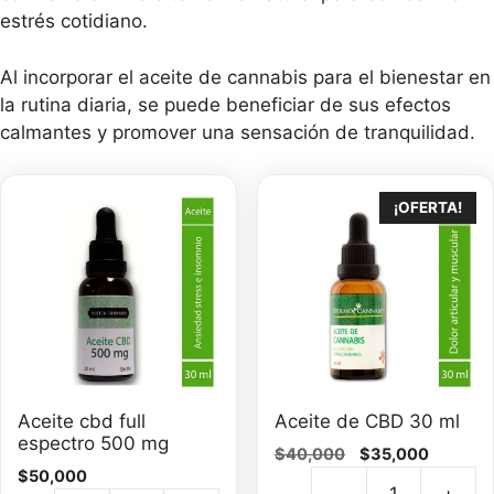
estrés cotidiano.
Al incorporar el aceite de cannabis para el bienestar en
la rutina diaria, se puede beneficiar de sus efectos
calmantes y promover una sensación de tranquilidad.
¡OFERTA!
Aceite cbd full
Aceite de CBD 30 ml
espectro 500 mg
El
El
$
40,000
$
35,000
$
50,000
precio
precio
-
+