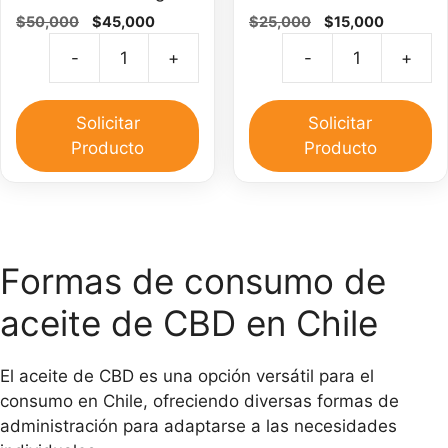
El
El
El
El
$
50,000
$
45,000
$
25,000
$
15,000
precio
precio
precio
precio
-
+
-
+
original
actual
original
actual
Aceite
C
era:
es:
era:
es:
de
d
$50,000.
$45,000.
$25,000.
$15,000.
CBD
C
Solicitar
Solicitar
30
pa
Producto
Producto
ml
el
y
do
Pomada
ca
CBD
30
Formas de consumo de
gr
aceite de CBD en Chile
cantidad
El aceite de CBD es una opción versátil para el
consumo en Chile, ofreciendo diversas formas de
administración para adaptarse a las necesidades