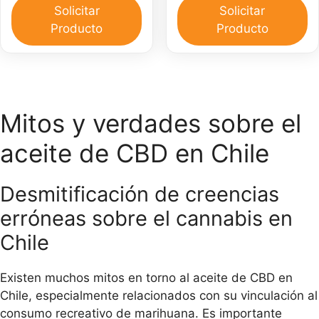
CBD
C
Solicitar
Solicitar
30
pa
Producto
Producto
ml
el
y
do
Pomada
ca
CBD
30
Mitos y verdades sobre el
gr
aceite de CBD en Chile
cantidad
Desmitificación de creencias
erróneas sobre el cannabis en
Chile
Existen muchos mitos en torno al aceite de CBD en
Chile, especialmente relacionados con su vinculación al
consumo recreativo de marihuana. Es importante