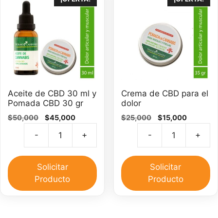
Aceite de CBD 30 ml y
Crema de CBD para el
Pomada CBD 30 gr
dolor
El
El
El
El
$
50,000
$
45,000
$
25,000
$
15,000
precio
precio
precio
precio
-
+
-
+
original
actual
original
actual
Aceite
C
era:
es:
era:
es:
de
d
$50,000.
$45,000.
$25,000.
$15,000.
CBD
C
Solicitar
Solicitar
30
pa
Producto
Producto
ml
el
y
do
Pomada
ca