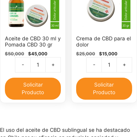
Aceite de CBD 30 ml y
Crema de CBD para el
Pomada CBD 30 gr
dolor
El
El
El
El
$
50,000
$
45,000
$
25,000
$
15,000
precio
precio
precio
precio
-
+
-
+
original
actual
original
actual
Aceite
C
era:
es:
era:
es:
de
d
$50,000.
$45,000.
$25,000.
$15,000.
CBD
C
Solicitar
Solicitar
30
pa
Producto
Producto
ml
el
y
do
Pomada
ca
CBD
30
El uso del aceite de CBD sublingual se ha destacado
gr