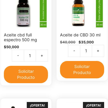
Aceite cbd full
Aceite de CBD 30 ml
espectro 500 mg
El
El
$
40,000
$
35,000
$
50,000
precio
precio
-
+
original
actual
Ac
-
+
era:
es:
Aceite
d
$40,000.
$35,000
cbd
C
Solicitar
full
Solicitar
3
Producto
espectro
Producto
m
500
ca
mg
cantidad
¡OFERTA!
¡OFERTA!