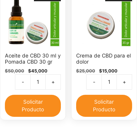
Aceite de CBD 30 ml y
Crema de CBD para el
Pomada CBD 30 gr
dolor
El
El
El
El
$
50,000
$
45,000
$
25,000
$
15,000
precio
precio
precio
precio
-
+
-
+
original
actual
original
actual
Aceite
C
era:
es:
era:
es:
de
d
$50,000.
$45,000.
$25,000.
$15,000.
CBD
C
Solicitar
Solicitar
30
pa
Producto
Producto
ml
el
y
do
Pomada
ca