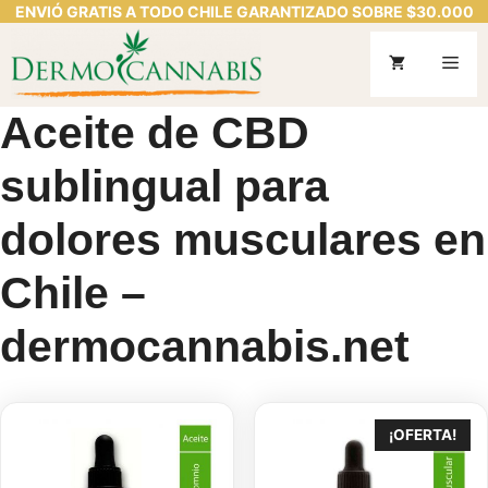
ENVIÓ GRATIS A TODO CHILE GARANTIZADO SOBRE $30.000
Saltar
al
Me
contenido
Aceite de CBD
sublingual para
dolores musculares en
Chile –
dermocannabis.net
¡OFERTA!