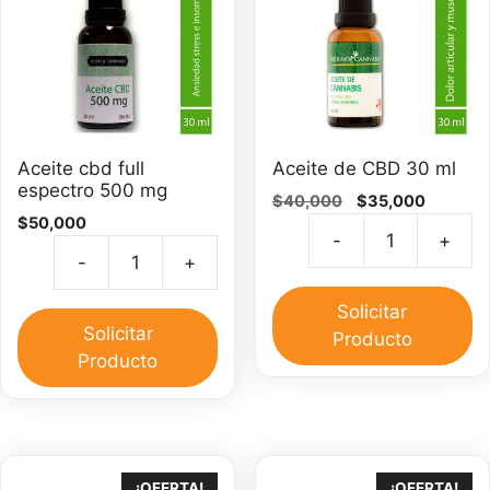
Aceite cbd full
Aceite de CBD 30 ml
espectro 500 mg
El
El
$
40,000
$
35,000
$
50,000
precio
precio
-
+
original
actual
Ac
-
+
era:
es:
Aceite
d
$40,000.
$35,000
cbd
C
Solicitar
full
Solicitar
3
Producto
espectro
Producto
m
500
ca
mg
cantidad
¡OFERTA!
¡OFERTA!