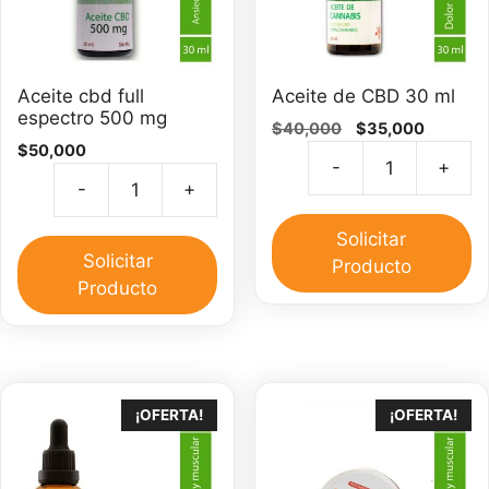
Aceite cbd full
Aceite de CBD 30 ml
espectro 500 mg
El
El
$
40,000
$
35,000
$
50,000
precio
precio
-
+
original
actual
Ac
-
+
era:
es:
Aceite
d
$40,000.
$35,000
cbd
C
Solicitar
full
Solicitar
3
Producto
espectro
Producto
m
500
ca
mg
cantidad
¡OFERTA!
¡OFERTA!