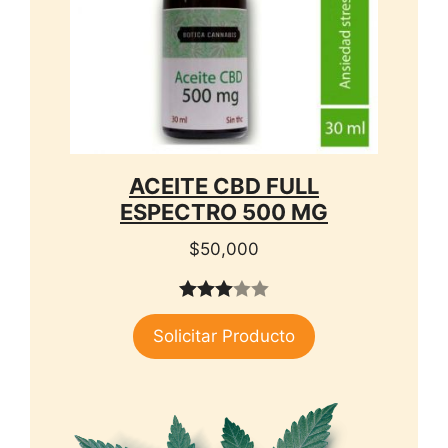
ACEITE CBD FULL
ESPECTRO 500 MG
$
50,000
3.00
Solicitar Producto
de 5