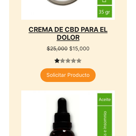
CREMA DE CBD PARA EL
DOLOR
El
El
$
25,000
$
15,000
precio
precio
original
actual
1.
era:
es:
Solicitar Producto
00
$25,000.
$15,000.
de
5