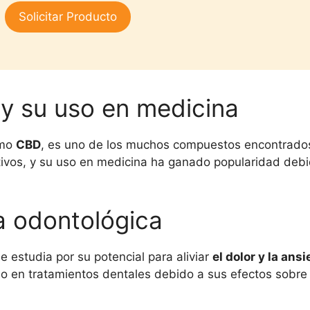
3.00
Solicitar Producto
de 5
 y su uso en medicina
omo
CBD
, es uno de los muchos compuestos encontrados 
tivos, y su uso en medicina ha ganado popularidad debi
a odontológica
e estudia por su potencial para aliviar
el dolor y la ans
so en tratamientos dentales debido a sus efectos sobre