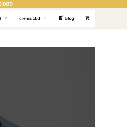
0.000
d
crema cbd
Blog