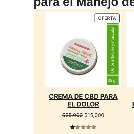
para el Manejo de
PRODU
OFERTA
EN
OFERTA
CREMA DE CBD PARA
EL DOLOR
El
El
$
25,000
$
15,000
precio
precio
original
actual