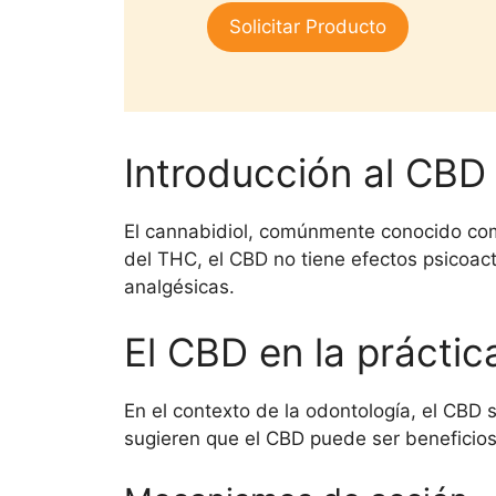
1.
era:
es:
Solicitar Producto
00
$25,000.
$15,000.
de
5
Introducción al CBD
El cannabidiol, comúnmente conocido c
del THC, el CBD no tiene efectos psicoac
analgésicas.
El CBD en la práctic
En el contexto de la odontología, el CBD s
sugieren que el CBD puede ser beneficio