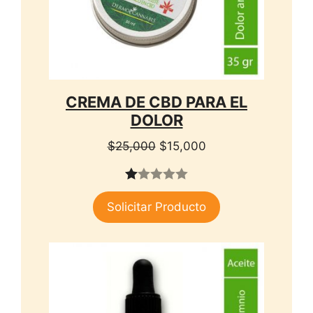
CREMA DE CBD PARA EL
DOLOR
El
El
$
25,000
$
15,000
precio
precio
original
actual
1.
era:
es:
Solicitar Producto
00
$25,000.
$15,000.
de
5