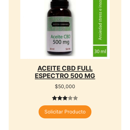
ACEITE CBD FULL
ESPECTRO 500 MG
$
50,000
3.00
Solicitar Producto
de 5