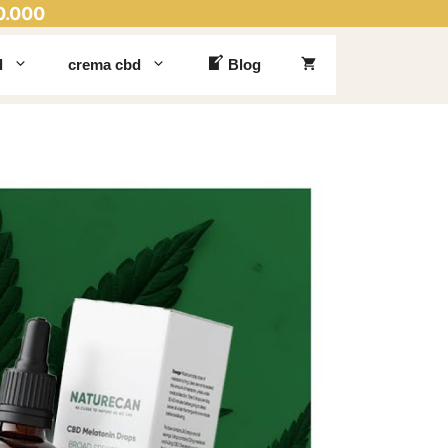
0.000
d
crema cbd
Blog