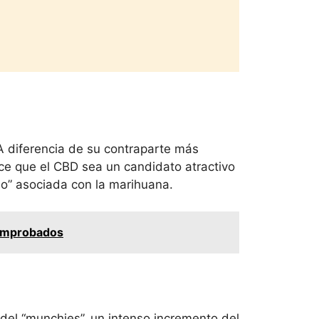
 diferencia de su contraparte más
ace que el CBD sea un candidato atractivo
do” asociada con la marihuana.
Comprobados
del “munchies”, un intenso incremento del