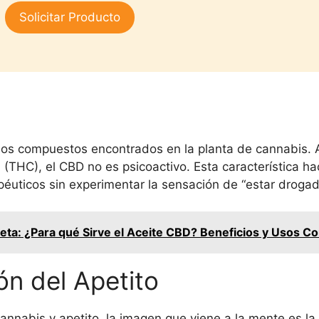
3.00
Solicitar Producto
de 5
os compuestos encontrados en la planta de cannabis. A
 (THC), el CBD no es psicoactivo. Esta característica h
péuticos sin experimentar la sensación de “estar droga
eta: ¿Para qué Sirve el Aceite CBD? Beneficios y Usos 
ón del Apetito
nabis y apetito, la imagen que viene a la mente es la 