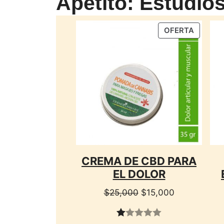
Apetito: Estudio
PRODU
OFERTA
EN
OFERTA
CREMA DE CBD PARA
EL DOLOR
El
El
$
25,000
$
15,000
precio
precio
original
actual