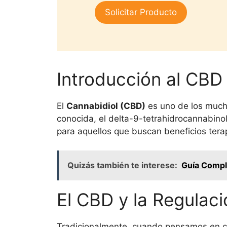
1.
era:
es:
Solicitar Producto
00
$25,000.
$15,000.
de
5
Introducción al CBD
El
Cannabidiol (CBD)
es uno de los much
conocida, el delta-9-tetrahidrocannabinol
para aquellos que buscan beneficios tera
Quizás también te interese:
Guía Compl
El CBD y la Regulaci
Tradicionalmente, cuando pensamos en can