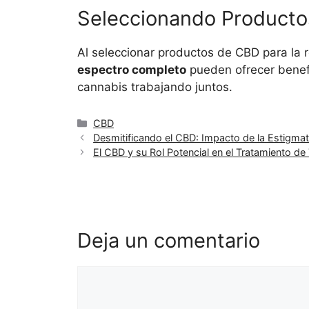
Seleccionando Product
Al seleccionar productos de CBD para la re
espectro completo
pueden ofrecer benefi
cannabis trabajando juntos.
Categorías
CBD
Desmitificando el CBD: Impacto de la Estigmat
El CBD y su Rol Potencial en el Tratamiento d
Deja un comentario
Comentario