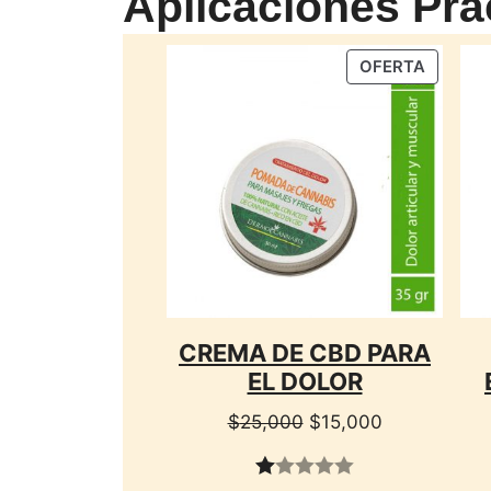
Aplicaciones Prá
PRODU
OFERTA
EN
OFERTA
CREMA DE CBD PARA
EL DOLOR
El
El
$
25,000
$
15,000
precio
precio
original
actual