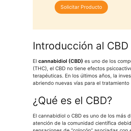
1.
era:
es:
Solicitar Producto
00
$25,000.
$15,000.
de
5
Introducción al CBD 
El
cannabidiol (CBD)
es uno de los comp
(THC), el CBD no tiene efectos psicoactiv
terapéuticas. En los últimos años, la inv
abriendo nuevas vías para el tratamiento
¿Qué es el CBD?
El cannabidiol o CBD es uno de los más d
atención de la comunidad científica debid
sensaciones de “colocón” asociadas con 