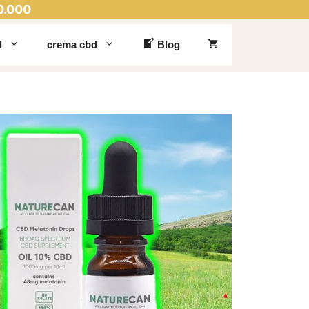
0.000
d
crema cbd
Blog