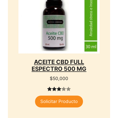
ACEITE CBD FULL
ESPECTRO 500 MG
$
50,000
3.00
Solicitar Producto
de 5