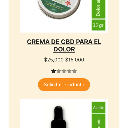
CREMA DE CBD PARA EL
DOLOR
El
El
$
25,000
$
15,000
precio
precio
original
actual
1.
era:
es:
Solicitar Producto
00
$25,000.
$15,000.
de
5