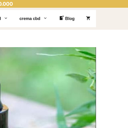
0.000
d
crema cbd
Blog