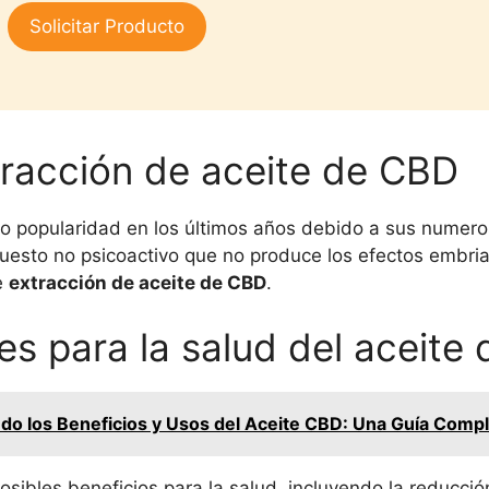
3.00
Solicitar Producto
de 5
tracción de aceite de CBD
 popularidad en los últimos años debido a sus numeroso
uesto no psicoactivo que no produce los efectos embri
de
extracción de aceite de CBD
.
es para la salud del aceite
do los Beneficios y Usos del Aceite CBD: Una Guía Comp
sibles beneficios para la salud, incluyendo la reducció