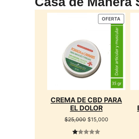
Casa de Manera S
PRODU
OFERTA
EN
OFERTA
CREMA DE CBD PARA
EL DOLOR
El
El
$
25,000
$
15,000
precio
precio
original
actual