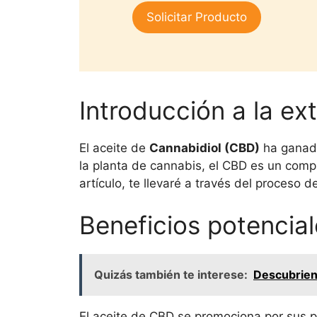
1.
era:
es:
Solicitar Producto
00
$25,000.
$15,000.
de
5
Introducción a la ex
El aceite de
Cannabidiol (CBD)
ha ganado
la planta de cannabis, el CBD es un comp
artículo, te llevaré a través del proceso 
Beneficios potencial
Quizás también te interese:
Descubrien
El aceite de CBD se promociona por sus po