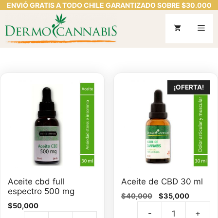
ENVIÓ GRATIS A TODO CHILE GARANTIZADO SOBRE $30.000
Saltar
al
Me
contenido
¡OFERTA!
Aceite cbd full
Aceite de CBD 30 ml
espectro 500 mg
El
El
$
40,000
$
35,000
$
50,000
precio
precio
-
+
original
actual