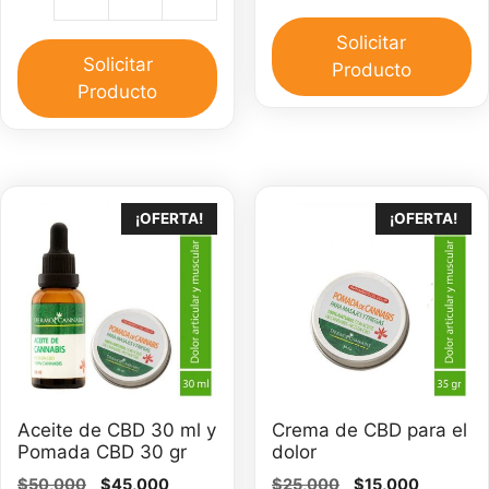
Aceite
d
$40,000.
$35,000
cbd
C
Solicitar
full
Solicitar
3
Producto
espectro
Producto
m
500
ca
mg
cantidad
¡OFERTA!
¡OFERTA!
Aceite de CBD 30 ml y
Crema de CBD para el
Pomada CBD 30 gr
dolor
El
El
El
El
$
50,000
$
45,000
$
25,000
$
15,000