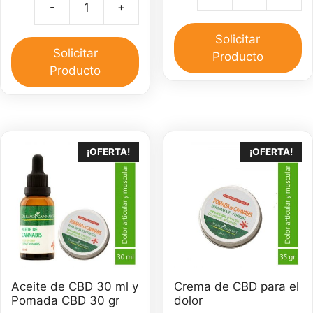
Ac
-
+
era:
es:
Aceite
d
$40,000.
$35,000
cbd
C
Solicitar
full
Solicitar
3
Producto
espectro
Producto
m
500
ca
mg
cantidad
¡OFERTA!
¡OFERTA!
Aceite de CBD 30 ml y
Crema de CBD para el
Pomada CBD 30 gr
dolor