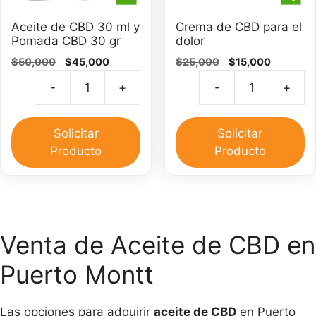
Aceite de CBD 30 ml y
Crema de CBD para el
Pomada CBD 30 gr
dolor
El
El
El
El
$
50,000
$
45,000
$
25,000
$
15,000
precio
precio
precio
precio
-
+
-
+
original
actual
original
actual
Aceite
C
era:
es:
era:
es:
de
d
$50,000.
$45,000.
$25,000.
$15,000.
CBD
C
Solicitar
Solicitar
30
pa
Producto
Producto
ml
el
y
do
Pomada
ca
CBD
30
Venta de Aceite de CBD en
gr
Puerto Montt
cantidad
Las opciones para adquirir
aceite de CBD
en Puerto