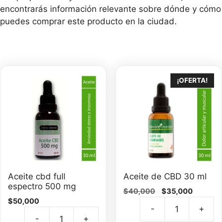
encontrarás información relevante sobre dónde y cómo
puedes comprar este producto en la ciudad.
¡OFERTA!
Aceite cbd full
Aceite de CBD 30 ml
espectro 500 mg
El
El
$
40,000
$
35,000
$
50,000
precio
precio
-
+
original
actual
Ac
-
+
era:
es: