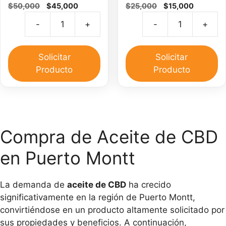
El
El
El
El
$
50,000
$
45,000
$
25,000
$
15,000
precio
precio
precio
precio
-
+
-
+
original
actual
original
actual
Aceite
C
era:
es:
era:
es:
de
d
$50,000.
$45,000.
$25,000.
$15,000.
CBD
C
Solicitar
Solicitar
30
pa
Producto
Producto
ml
el
y
do
Pomada
ca
CBD
30
Compra de Aceite de CBD
gr
en Puerto Montt
cantidad
La demanda de
aceite de CBD
ha crecido
significativamente en la región de Puerto Montt,
convirtiéndose en un producto altamente solicitado por
sus propiedades y beneficios. A continuación,