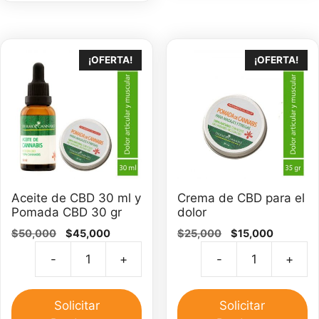
mg
cantidad
¡OFERTA!
¡OFERTA!
Aceite de CBD 30 ml y
Crema de CBD para el
Pomada CBD 30 gr
dolor
El
El
El
El
$
50,000
$
45,000
$
25,000
$
15,000
precio
precio
precio
precio
-
+
-
+
original
actual
original
actual
Aceite
C
era:
es:
era:
es:
de
d
$50,000.
$45,000.
$25,000.
$15,000.
CBD
C
Solicitar
Solicitar