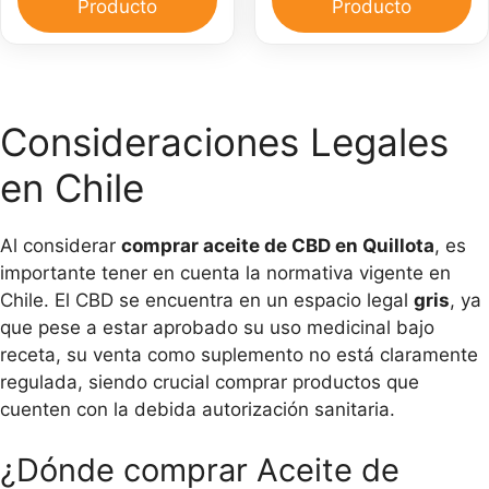
30
pa
Producto
Producto
ml
el
y
do
Pomada
ca
CBD
Consideraciones Legales
30
gr
en Chile
cantidad
Al considerar
comprar aceite de CBD en Quillota
, es
importante tener en cuenta la normativa vigente en
Chile. El CBD se encuentra en un espacio legal
gris
, ya
que pese a estar aprobado su uso medicinal bajo
receta, su venta como suplemento no está claramente
regulada, siendo crucial comprar productos que
cuenten con la debida autorización sanitaria.
¿Dónde comprar Aceite de