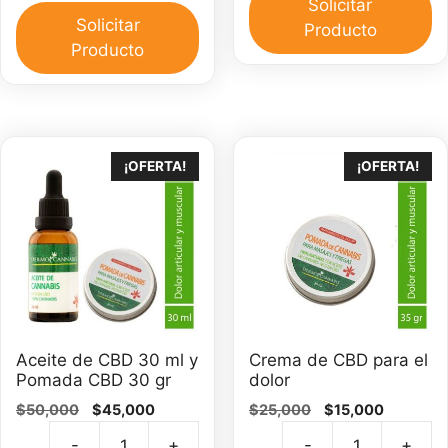
C
Solicitar
full
Solicitar
3
Producto
espectro
Producto
m
500
ca
mg
cantidad
¡OFERTA!
¡OFERTA!
Aceite de CBD 30 ml y
Crema de CBD para el
Pomada CBD 30 gr
dolor
El
El
El
El
$
50,000
$
45,000
$
25,000
$
15,000
precio
precio
precio
precio
-
+
-
+