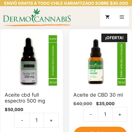
ENVIÓ GRATIS A TODO CHILE GARANTIZADO SOBRE $30.000
Saltar
al
Me
contenido
¡OFERTA!
Aceite cbd full
Aceite de CBD 30 ml
espectro 500 mg
El
El
$
40,000
$
35,000
$
50,000
precio
precio
-
+
original
actual
Ac
-
+
era:
es:
Aceite
d
$40,000.
$35,000
cbd