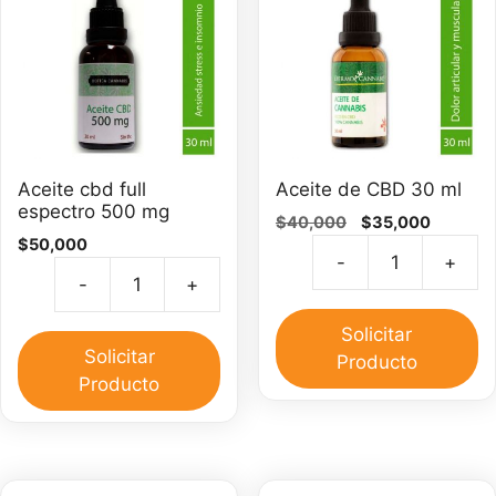
Aceite cbd full
Aceite de CBD 30 ml
espectro 500 mg
El
El
$
40,000
$
35,000
$
50,000
precio
precio
-
+
original
actual
Ac
-
+
era:
es:
Aceite
d
$40,000.
$35,000
cbd
C
Solicitar
full
Solicitar
3
Producto
espectro
Producto
m
500
ca
mg
cantidad