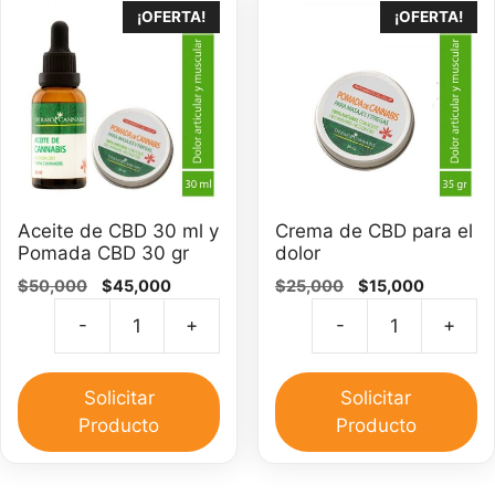
¡OFERTA!
¡OFERTA!
Aceite de CBD 30 ml y
Crema de CBD para el
Pomada CBD 30 gr
dolor
El
El
El
El
$
50,000
$
45,000
$
25,000
$
15,000
precio
precio
precio
precio
-
+
-
+
original
actual
original
actual
Aceite
C
era:
es:
era:
es:
de
d
$50,000.
$45,000.
$25,000.
$15,000.
CBD
C
Solicitar
Solicitar
30
pa
Producto
Producto
ml
el
y
do