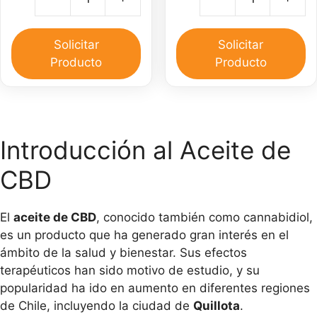
original
actual
original
actual
Aceite
C
era:
es:
era:
es:
de
d
$50,000.
$45,000.
$25,000.
$15,000.
CBD
C
Solicitar
Solicitar
30
pa
Producto
Producto
ml
el
y
do
Pomada
ca
CBD
Introducción al Aceite de
30
gr
CBD
cantidad
El
aceite de CBD
, conocido también como cannabidiol,
es un producto que ha generado gran interés en el
ámbito de la salud y bienestar. Sus efectos
terapéuticos han sido motivo de estudio, y su
popularidad ha ido en aumento en diferentes regiones
de Chile, incluyendo la ciudad de
Quillota
.