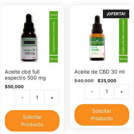
¡OFERTA!
Aceite cbd full
Aceite de CBD 30 ml
espectro 500 mg
El
El
$
40,000
$
35,000
$
50,000
precio
precio
-
+
original
actual
Ac
-
+
era:
es:
Aceite
d
$40,000.
$35,000
cbd
C
Solicitar
full
Solicitar
3
Producto
espectro
Producto
m
500
ca