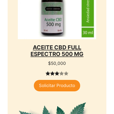
ACEITE CBD FULL
ESPECTRO 500 MG
$
50,000
3.00
Solicitar Producto
de 5