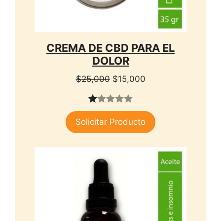
CREMA DE CBD PARA EL
DOLOR
El
El
$
25,000
$
15,000
precio
precio
original
actual
1.
era:
es:
Solicitar Producto
00
$25,000.
$15,000.
de
5