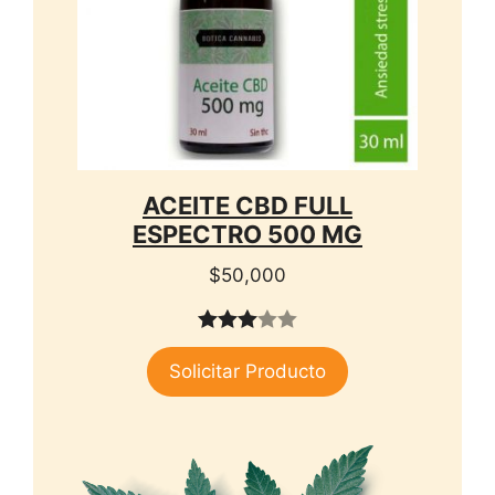
ACEITE CBD FULL
ESPECTRO 500 MG
$
50,000
3.00
Solicitar Producto
de 5