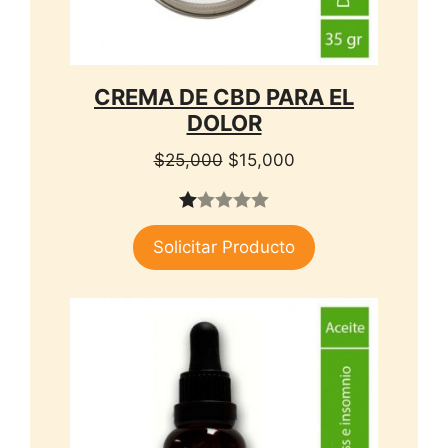
CREMA DE CBD PARA EL
DOLOR
El
El
$
25,000
$
15,000
precio
precio
original
actual
1.
era:
es:
Solicitar Producto
00
$25,000.
$15,000.
de
5