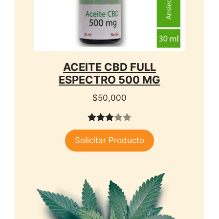
ACEITE CBD FULL
ESPECTRO 500 MG
$
50,000
3.00
Solicitar Producto
de 5