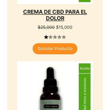
CREMA DE CBD PARA EL
DOLOR
El
El
$
25,000
$
15,000
precio
precio
original
actual
1.
era:
es:
Solicitar Producto
00
$25,000.
$15,000.
de
5