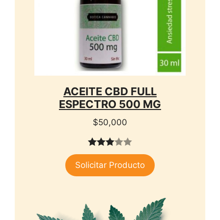
ACEITE CBD FULL
ESPECTRO 500 MG
$
50,000
3.00
Solicitar Producto
de 5