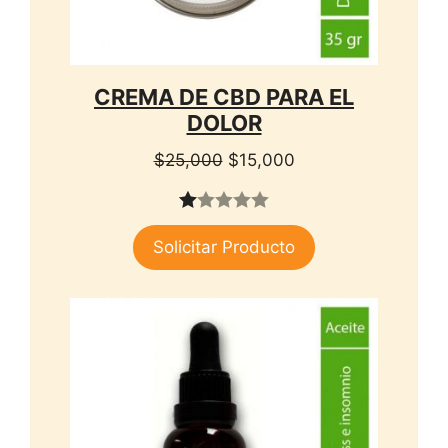
CREMA DE CBD PARA EL
DOLOR
El
El
$
25,000
$
15,000
precio
precio
original
actual
1.
era:
es:
Solicitar Producto
00
$25,000.
$15,000.
de
5