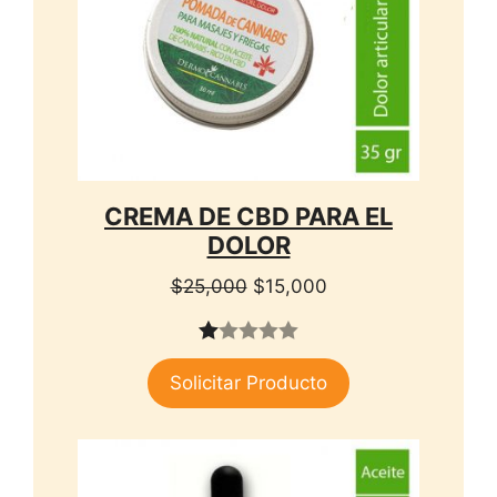
CREMA DE CBD PARA EL
DOLOR
El
El
$
25,000
$
15,000
precio
precio
original
actual
1.
era:
es:
Solicitar Producto
00
$25,000.
$15,000.
de
5