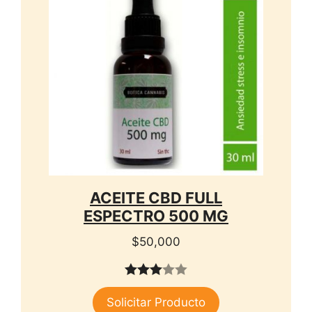
ACEITE CBD FULL
ESPECTRO 500 MG
$
50,000
3.00
Solicitar Producto
de 5