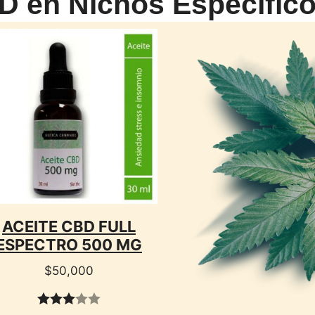
D en Nichos Específic
CTO
ACEITE CBD FULL
ESPECTRO 500 MG
$
50,000