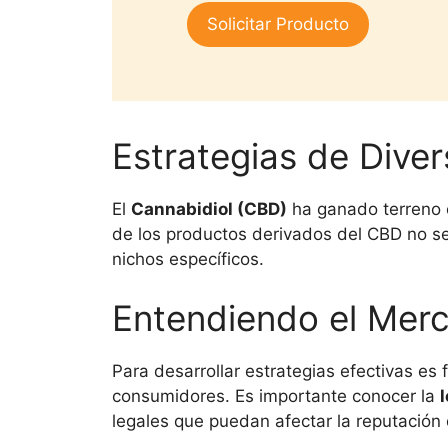
1.
era:
es:
Solicitar Producto
00
$25,000.
$15,000.
de
5
Estrategias de Dive
El
Cannabidiol (CBD)
ha ganado terreno e
de los productos derivados del CBD no se
nichos específicos.
Entendiendo el Mer
Para desarrollar estrategias efectivas es
consumidores. Es importante conocer la
l
legales que puedan afectar la reputación