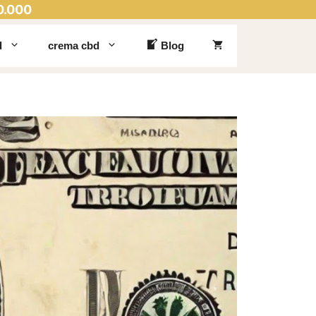
0.000
d
crema cbd
Blog