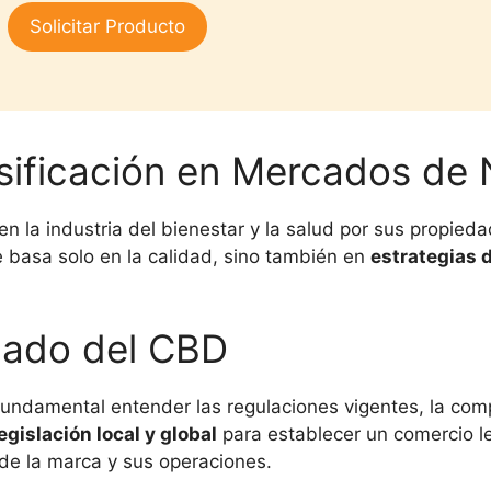
3.00
Solicitar Producto
de 5
rsificación en Mercados de 
n la industria del bienestar y la salud por sus propieda
 basa solo en la calidad, sino también en
estrategias 
cado del CBD
 fundamental entender las regulaciones vigentes, la com
egislación local y global
para establecer un comercio le
 de la marca y sus operaciones.