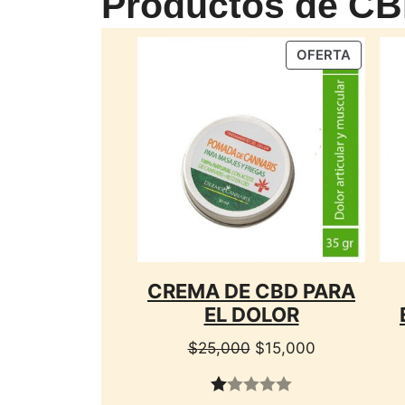
Productos de CB
PRODU
OFERTA
EN
OFERTA
CREMA DE CBD PARA
EL DOLOR
El
El
$
25,000
$
15,000
precio
precio
original
actual