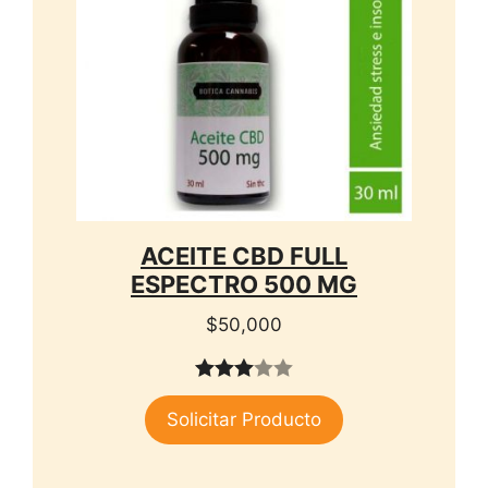
ACEITE CBD FULL
ESPECTRO 500 MG
$
50,000
3.00
Solicitar Producto
de 5