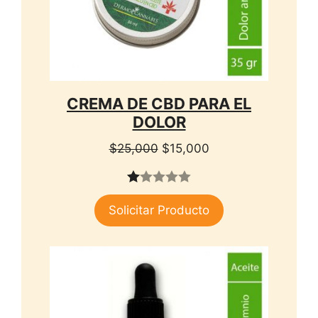
CREMA DE CBD PARA EL
DOLOR
El
El
$
25,000
$
15,000
precio
precio
original
actual
1.
era:
es:
Solicitar Producto
00
$25,000.
$15,000.
de
5