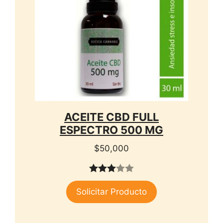
ACEITE CBD FULL
ESPECTRO 500 MG
$
50,000
3.00
Solicitar Producto
de 5