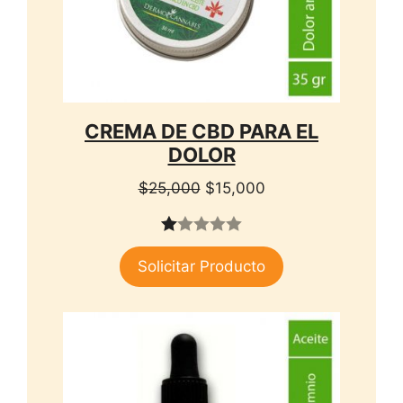
CREMA DE CBD PARA EL
DOLOR
El
El
$
25,000
$
15,000
precio
precio
original
actual
1.
era:
es:
Solicitar Producto
00
$25,000.
$15,000.
de
5