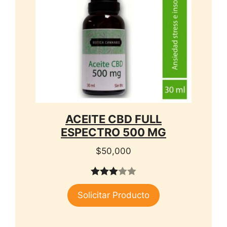
ACEITE CBD FULL
ESPECTRO 500 MG
$
50,000
3.00
Solicitar Producto
de 5