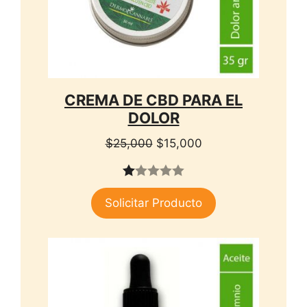
CREMA DE CBD PARA EL
DOLOR
El
El
$
25,000
$
15,000
precio
precio
original
actual
1.
era:
es:
Solicitar Producto
00
$25,000.
$15,000.
de
5