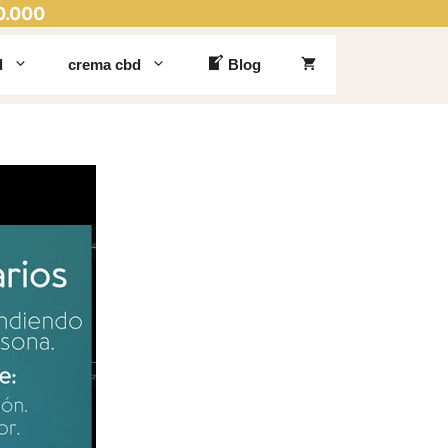
0.000
d
crema cbd
Blog