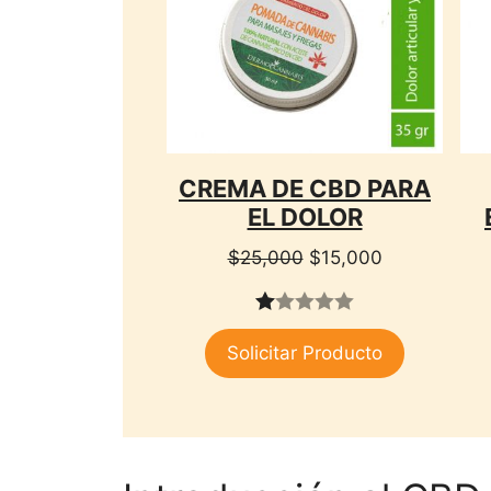
CREMA DE CBD PARA
EL DOLOR
El
El
$
25,000
$
15,000
precio
precio
original
actual
1.
era:
es:
Solicitar Producto
00
$25,000.
$15,000.
de
5