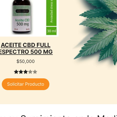
ACEITE CBD FULL
ESPECTRO 500 MG
$
50,000
3.00
Solicitar Producto
de 5