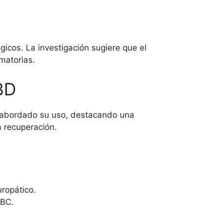
icos. La investigación sugiere que el
matorias.
BD
an abordado su uso, destacando una
a recuperación.
uropático.
ABC.