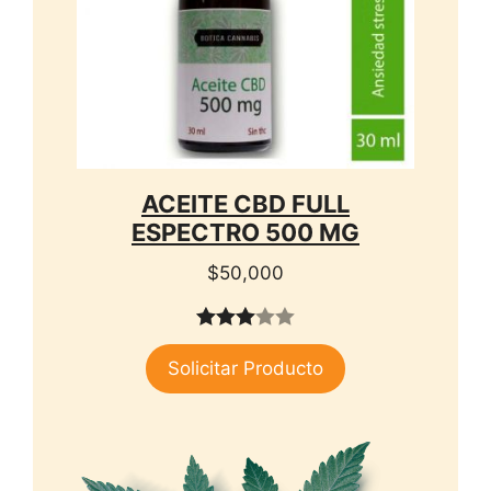
ACEITE CBD FULL
ESPECTRO 500 MG
$
50,000
3.00
Solicitar Producto
de 5