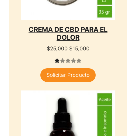
CREMA DE CBD PARA EL
DOLOR
El
El
$
25,000
$
15,000
precio
precio
original
actual
1.
era:
es:
Solicitar Producto
00
$25,000.
$15,000.
de
5