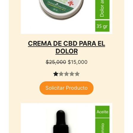
CREMA DE CBD PARA EL
DOLOR
El
El
$
25,000
$
15,000
precio
precio
original
actual
1.
era:
es:
Solicitar Producto
00
$25,000.
$15,000.
de
5