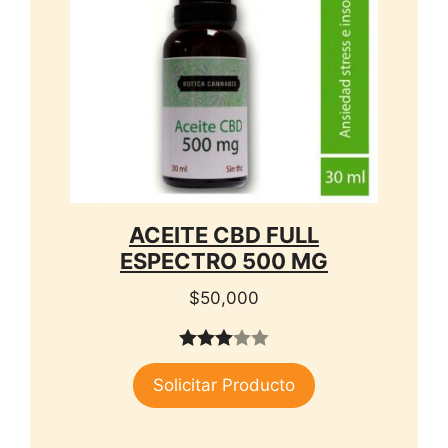
ACEITE CBD FULL
ESPECTRO 500 MG
$
50,000
3.00
Solicitar Producto
de 5