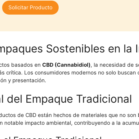
3.00
Solicitar Producto
de 5
mpaques Sostenibles en la 
uctos basados en
CBD (Cannabidiol)
, la necesidad de 
s crítica. Los consumidores modernos no solo buscan c
ón y presentación.
l del Empaque Tradicional
uctos de CBD están hechos de materiales que no son b
 un notable impacto ambiental, contribuyendo a la acumu