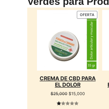
Verdes para Pro
PRODU
OFERTA
EN
OFERTA
CREMA DE CBD PARA
EL DOLOR
El
El
$
25,000
$
15,000
precio
precio
original
actual