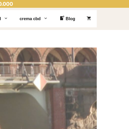
0.000
d
crema cbd
Blog