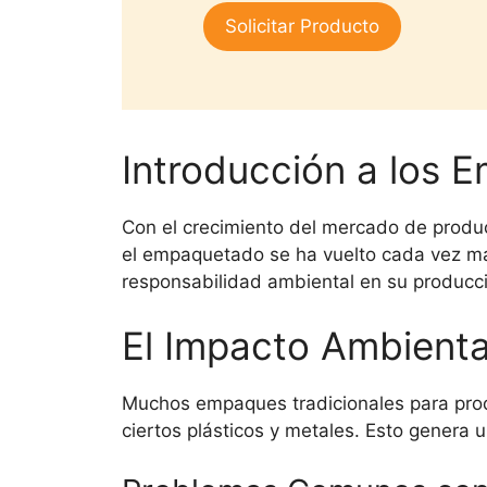
1.
era:
es:
Solicitar Producto
00
$25,000.
$15,000.
de
5
Introducción a los E
Con el crecimiento del mercado de prod
el empaquetado se ha vuelto cada vez má
responsabilidad ambiental en su producci
El Impacto Ambienta
Muchos empaques tradicionales para prod
ciertos plásticos y metales. Esto genera