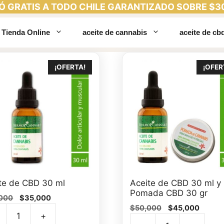
Ó GRATIS A TODO CHILE GARANTIZADO SOBRE $3
Tienda Online
aceite de cannabis
aceite de cb
¡OFERTA!
¡OFER
te de CBD 30 ml
Aceite de CBD 30 ml y
Pomada CBD 30 gr
El
El
000
$
35,000
El
El
precio
precio
$
50,000
$
45,000
+
precio
precio
original
actual
te