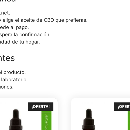
.net
.
 elige el aceite de CBD que prefieras.
cede al pago.
spera la confirmación.
idad de tu hogar.
ntes
l producto.
 laboratorio.
iones.
¡OFERTA!
¡OFER