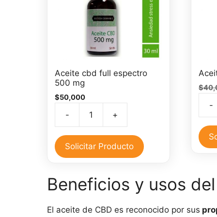
Aceite cbd full espectro
Acei
500 mg
$
40,
$
50,000
-
Acei
-
+
Aceite
de
cbd
CBD
So
full
Solicitar Producto
30
espectro
ml
500
cant
Beneficios y usos de
mg
cantidad
El aceite de CBD es reconocido por sus
prop