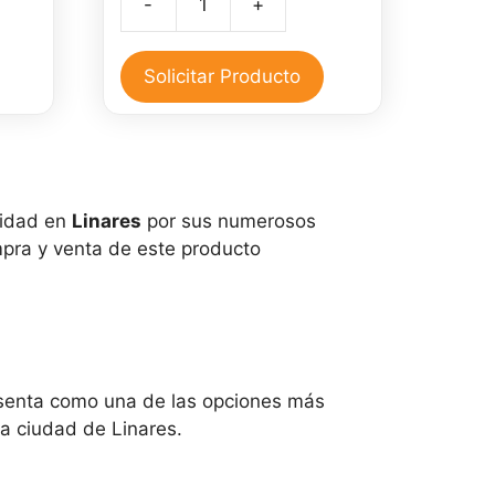
-
+
original
actual
Crema
era:
es:
de
0.
$25,000.
$15,000.
CBD
Solicitar Producto
para
el
dolor
cantidad
ridad en
Linares
por sus numerosos
mpra y venta de este producto
senta como una de las opciones más
 la ciudad de Linares.