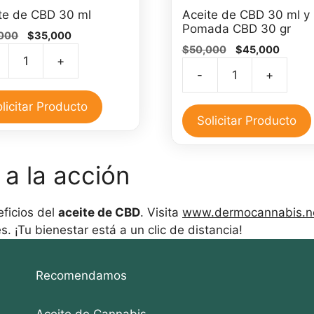
te de CBD 30 ml
Aceite de CBD 30 ml y
Pomada CBD 30 gr
El
El
000
$
35,000
El
El
precio
precio
$
50,000
$
45,000
+
precio
precio
original
actual
te
-
+
original
actual
era:
es:
Aceite
era:
es:
$40,000.
$35,000.
de
licitar Producto
$50,000.
$45,00
CBD
Solicitar Producto
30
ml
idad
 a la acción
y
Pomada
CBD
ficios del
aceite de CBD
. Visita
www.dermocannabis.n
30
. ¡Tu bienestar está a un clic de distancia!
gr
cantidad
Recomendamos