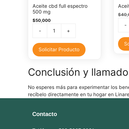
Aceite cbd full espectro
Acei
500 mg
$
40,
$
50,000
-
Acei
-
+
Aceite
de
cbd
CBD
So
full
Solicitar Producto
30
espectro
ml
500
cant
Conclusión y llamado
mg
cantidad
No esperes más para experimentar los bene
recíbelo directamente en tu hogar en Linares
Contacto