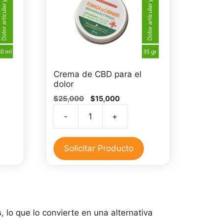
Crema de CBD para el
dolor
El
El
$
25,000
$
15,000
precio
precio
-
+
original
actual
Crema
era:
es:
de
0.
$25,000.
$15,000.
CBD
Solicitar Producto
para
el
dolor
cantidad
s
, lo que lo convierte en una alternativa