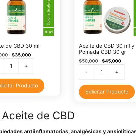
te de CBD 30 ml
Aceite de CBD 30 ml y
Pomada CBD 30 gr
El
El
000
$
35,000
El
El
precio
precio
$
50,000
$
45,000
+
precio
precio
original
actual
te
-
+
original
actual
era:
es:
Aceite
era:
es:
$40,000.
$35,000.
de
licitar Producto
$50,000.
$45,00
CBD
Solicitar Producto
30
ml
idad
l Aceite de CBD
y
Pomada
CBD
iedades antiinflamatorias, analgésicas y ansiolítica
30