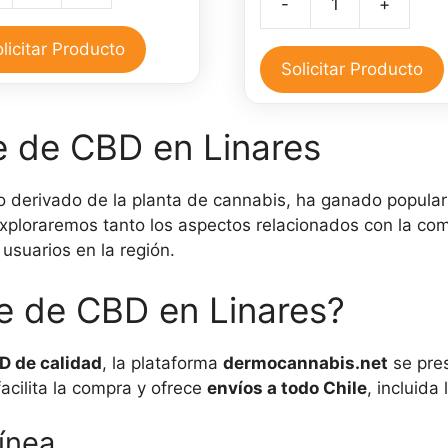
-
+
original
actual
era:
es:
Aceite
era:
es:
$40,000.
$35,000.
de
licitar Producto
$50,000.
$45,00
CBD
Solicitar Producto
30
ml
idad
te de CBD en Linares
y
Pomada
CBD
ivo derivado de la planta de cannabis, ha ganado popula
30
exploraremos tanto los aspectos relacionados con la co
gr
usuarios en la región.
cantidad
e de CBD en Linares?
BD de calidad
, la plataforma
dermocannabis.net
se pre
acilita la compra y ofrece
envíos a todo Chile
, incluida
ínea