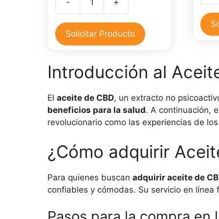
-
+
Aceite
de
cbd
CBD
So
full
Solicitar Producto
30
espectro
ml
500
cant
Introducción al Acei
mg
cantidad
El
aceite de CBD
, un extracto no psicoact
beneficios para la salud
. A continuación, 
revolucionario como las experiencias de los 
¿Cómo adquirir Aceit
Para quienes buscan
adquirir aceite de C
confiables y cómodas. Su servicio en línea f
Pasos para la compra en l