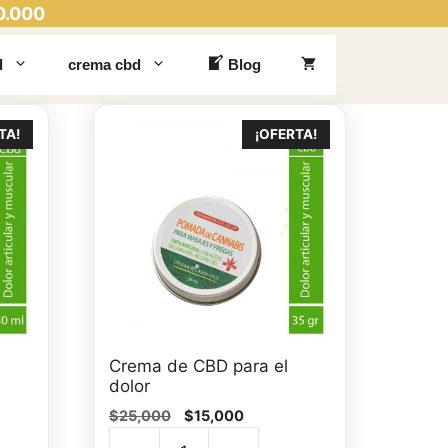
0.000
d
crema cbd
Blog
TA!
¡OFERTA!
Crema de CBD para el
dolor
El
El
$
25,000
$
15,000
precio
precio