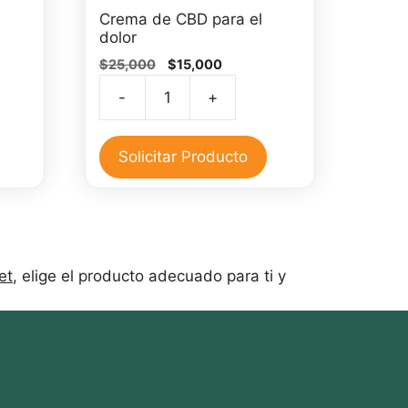
Crema de CBD para el
dolor
El
El
$
25,000
$
15,000
precio
precio
-
+
original
actual
Crema
era:
es:
de
0.
$25,000.
$15,000.
CBD
Solicitar Producto
para
el
dolor
cantidad
et
, elige el producto adecuado para ti y