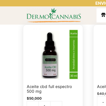
ENVI
Saltar
al
contenido
Aceite cbd full espectro
Acei
500 mg
$
40,
$
50,000
-
Acei