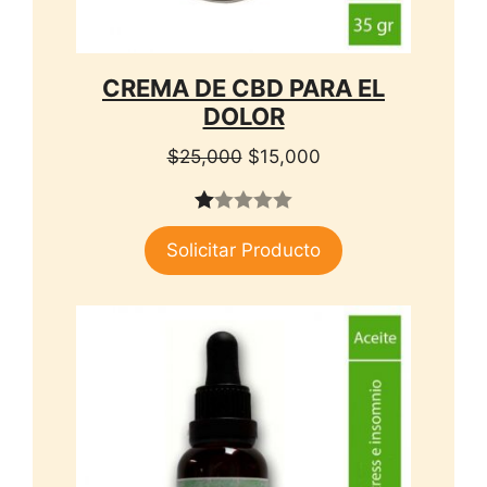
CREMA DE CBD PARA EL
DOLOR
El
El
$
25,000
$
15,000
precio
precio
original
actual
1.
era:
es:
Solicitar Producto
00
$25,000.
$15,000.
de
5