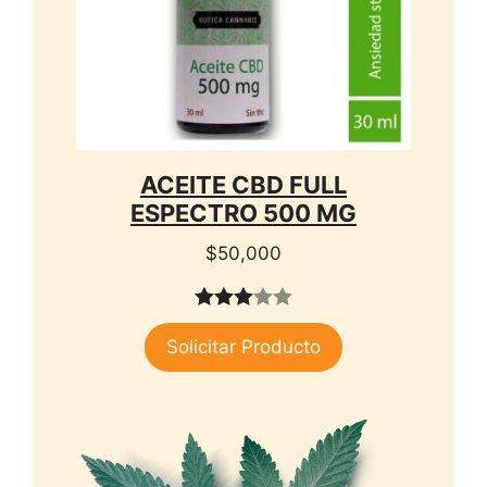
ACEITE CBD FULL
ESPECTRO 500 MG
$
50,000
3.00
Solicitar Producto
de 5