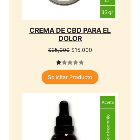
CREMA DE CBD PARA EL
DOLOR
El
El
$
25,000
$
15,000
precio
precio
original
actual
1.
era:
es:
Solicitar Producto
00
$25,000.
$15,000.
de
5