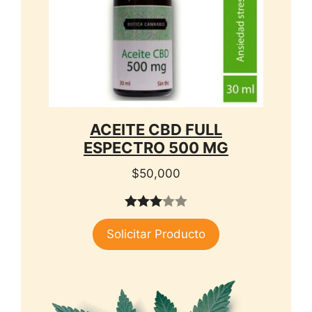
ACEITE CBD FULL
ESPECTRO 500 MG
$
50,000
3.00
Solicitar Producto
de 5