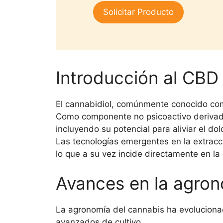
1.
era:
es:
Solicitar Producto
00
$25,000.
$15,000.
de
5
Introducción al CBD
El cannabidiol, comúnmente conocido c
Como componente no psicoactivo derivado 
incluyendo su potencial para aliviar el do
Las tecnologías emergentes en la extracci
lo que a su vez incide directamente en la
Avances en la agron
La agronomía del cannabis ha evolucionad
avanzados de cultivo,