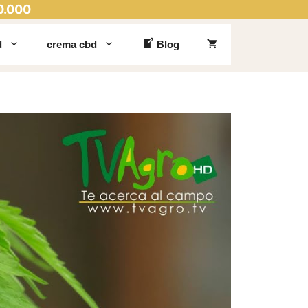
0.000
d
crema cbd
Blog