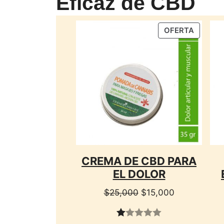
Eficaz de CBD
PRODU
OFERTA
EN
OFERTA
CREMA DE CBD PARA
EL DOLOR
El
El
$
25,000
$
15,000
precio
precio
original
actual