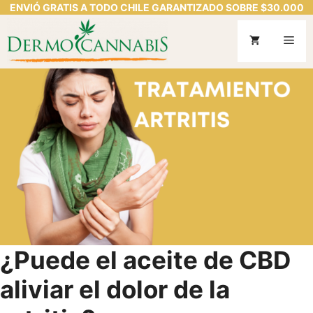
ENVIÓ GRATIS A TODO CHILE GARANTIZADO SOBRE $30.000
Saltar
al
Me
contenido
¿Puede el aceite de CBD
aliviar el dolor de la