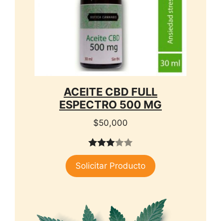
ACEITE CBD FULL
ESPECTRO 500 MG
$
50,000
3.00
Solicitar Producto
de 5