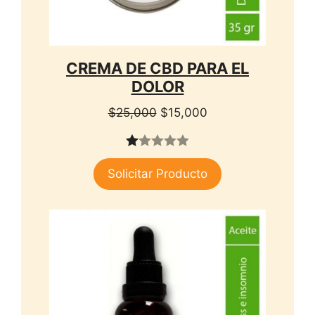
CREMA DE CBD PARA EL
DOLOR
El
El
$
25,000
$
15,000
precio
precio
original
actual
1.
era:
es:
Solicitar Producto
00
$25,000.
$15,000.
de
5