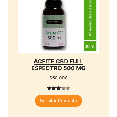
ACEITE CBD FULL
ESPECTRO 500 MG
$
50,000
3.00
Solicitar Producto
de 5