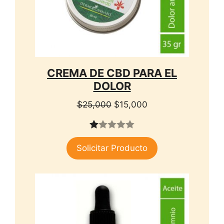
CREMA DE CBD PARA EL
DOLOR
El
El
$
25,000
$
15,000
precio
precio
original
actual
1.
era:
es:
Solicitar Producto
00
$25,000.
$15,000.
de
5