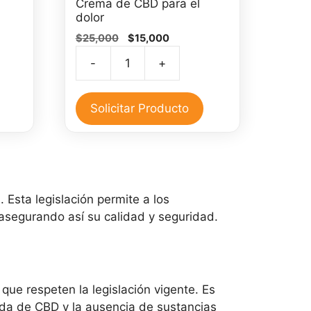
Crema de CBD para el
dolor
El
El
$
25,000
$
15,000
precio
precio
-
+
original
actual
Crema
era:
es:
de
0.
$25,000.
$15,000.
CBD
Solicitar Producto
para
el
dolor
cantidad
 Esta legislación permite a los
segurando así su calidad y seguridad.
ue respeten la legislación vigente. Es
da de CBD y la ausencia de sustancias