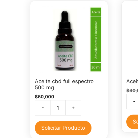
Aceite cbd full espectro
Acei
500 mg
$
40,
$
50,000
-
Acei
-
+
Aceite
de
cbd
CBD
So
full
Solicitar Producto
30
espectro
ml