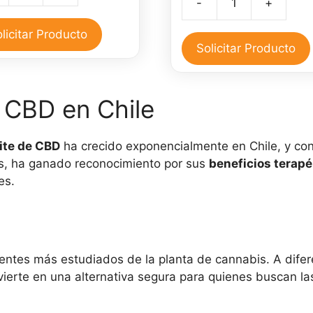
-
+
original
actual
era:
es:
Aceite
era:
es:
$40,000.
$35,000.
de
licitar Producto
$50,000.
$45,00
CBD
Solicitar Producto
30
ml
idad
y
e CBD en Chile
Pomada
CBD
ite de CBD
ha crecido exponencialmente en Chile, y con 
30
is, ha ganado reconocimiento por sus
beneficios terapé
gr
es.
cantidad
ntes más estudiados de la planta de cannabis. A difer
nvierte en una alternativa segura para quienes buscan l