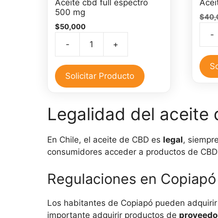
Aceite cbd full espectro
Acei
500 mg
$
40,
$
50,000
-
Acei
-
+
Aceite
de
cbd
CBD
So
full
Solicitar Producto
30
espectro
ml
500
cant
Legalidad del aceite
mg
cantidad
En Chile, el aceite de CBD es
legal
, siempr
consumidores acceder a productos de CBD q
Regulaciones en Copiapó
Los habitantes de Copiapó pueden adquirir 
importante adquirir productos de
proveedo