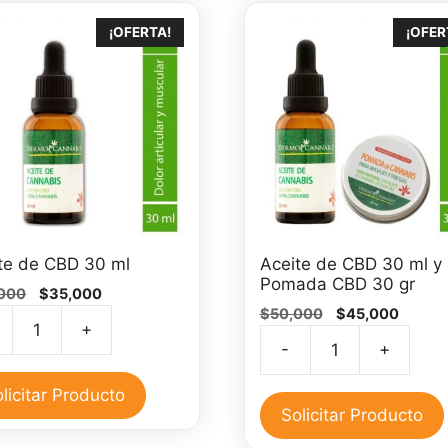
¡OFERTA!
¡OFER
te de CBD 30 ml
Aceite de CBD 30 ml y
Pomada CBD 30 gr
El
El
000
$
35,000
El
El
precio
precio
$
50,000
$
45,000
+
precio
precio
original
actual
te
-
+
original
actual
era:
es:
Aceite
era:
es:
$40,000.
$35,000.
de
licitar Producto
$50,000.
$45,00
CBD
Solicitar Producto
30