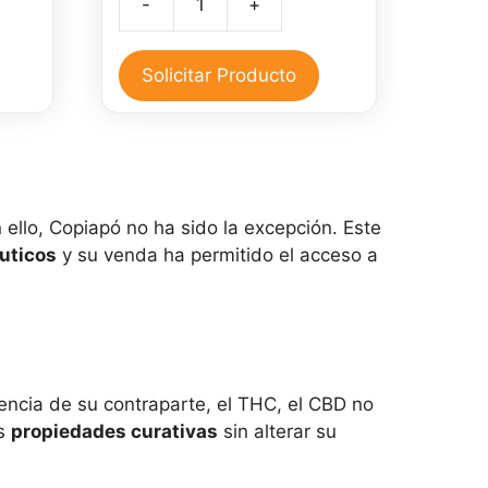
-
+
original
actual
Crema
era:
es:
de
0.
$25,000.
$15,000.
CBD
Solicitar Producto
para
el
dolor
cantidad
ello, Copiapó no ha sido la excepción. Este
uticos
y su venda ha permitido el acceso a
encia de su contraparte, el THC, el CBD no
as
propiedades curativas
sin alterar su