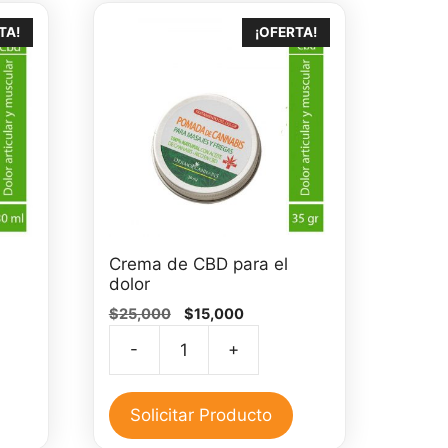
TA!
¡OFERTA!
Crema de CBD para el
dolor
El
El
$
25,000
$
15,000
precio
precio
-
+
original
actual
Crema
era:
es:
de
0.
$25,000.
$15,000.
CBD
Solicitar Producto
para