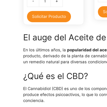
-
+
Aceite
de
cbd
CBD
So
full
Solicitar Producto
30
espectro
ml
500
cant
mg
El auge del Aceite d
cantidad
En los últimos años, la
popularidad del ace
producto, derivado de la planta de cannab
un remedio natural para diversas condicion
¿Qué es el CBD?
El Cannabidiol (CBD) es uno de los compone
produce efectos psicoactivos, lo que lo co
conciencia.