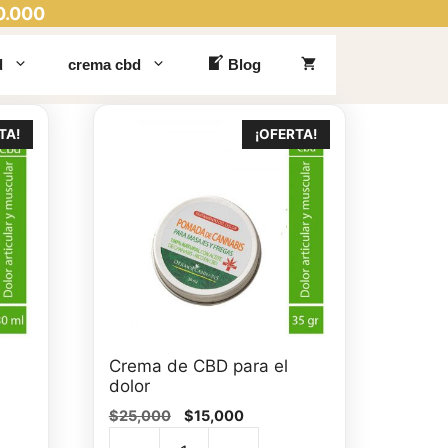
0.000
d
crema cbd
Blog
TA!
¡OFERTA!
Crema de CBD para el
dolor
El
El
$
25,000
$
15,000
precio
precio