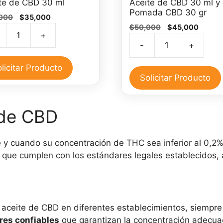
te de CBD 30 ml
Aceite de CBD 30 ml y
Pomada CBD 30 gr
El
El
000
$
35,000
El
El
precio
precio
$
50,000
$
45,000
+
precio
precio
original
actual
te
-
+
original
actual
era:
es:
Aceite
era:
es:
$40,000.
$35,000.
de
licitar Producto
$50,000.
$45,00
CBD
Solicitar Producto
30
ml
idad
 de CBD
y
Pomada
CBD
e y cuando su concentración de THC sea inferior al 0,2%.
30
ue cumplen con los estándares legales establecidos, a
gr
cantidad
aceite de CBD en diferentes establecimientos, siempre q
res confiables
que garantizan la concentración adecua