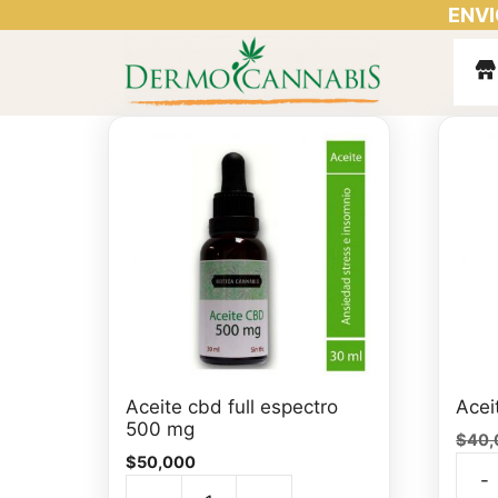
ENVI
Saltar
al
contenido
Aceite cbd full espectro
Acei
500 mg
$
40,
$
50,000
-
Acei