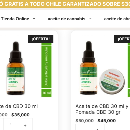
Ó GRATIS A TODO CHILE GARANTIZADO SOBRE $3
Tienda Online
aceite de cannabis
aceite de cb
¡OFERTA!
¡OFER
te de CBD 30 ml
Aceite de CBD 30 ml y
Pomada CBD 30 gr
El
El
000
$
35,000
El
El
precio
precio
$
50,000
$
45,000
+
precio
precio
original
actual
te