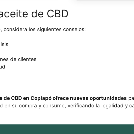
ml
idad
 aceite de CBD
y
Pomada
CBD
, considera los siguientes consejos:
30
gr
isis
cantidad
nes de clientes
lud
te de CBD en Copiapó ofrece nuevas oportunidades
pa
 en su compra y consumo, verificando la legalidad y ca