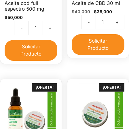
Aceite cbd full
Aceite de CBD 30 ml
espectro 500 mg
El
El
$
40,000
$
35,000
$
50,000
precio
precio
-
+
original
actual
Ac
-
+
era:
es:
Aceite
d
$40,000.
$35,000
cbd
C
Solicitar
full
Solicitar
3
Producto
espectro
Producto
m
500
ca
mg
cantidad
¡OFERTA!
¡OFERTA!