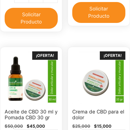
d
$40,000.
$35,000
cbd
C
Solicitar
full
Solicitar
3
Producto
espectro
Producto
m
500
ca
mg
cantidad
¡OFERTA!
¡OFERTA!
Aceite de CBD 30 ml y
Crema de CBD para el
Pomada CBD 30 gr
dolor
El
El
El
El
$
50,000
$
45,000
$
25,000
$
15,000