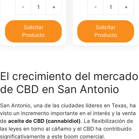
precio
precio
precio
precio
-
+
-
+
original
actual
original
actual
Aceite
C
era:
es:
era:
es:
de
d
$50,000.
$45,000.
$25,000.
$15,000.
CBD
C
Solicitar
Solicitar
30
pa
Producto
Producto
ml
el
y
do
Pomada
ca
CBD
30
El crecimiento del mercado
gr
de CBD en San Antonio
cantidad
San Antonio, una de las ciudades líderes en Texas, ha
visto un incremento importante en el interés y la venta
de
aceite de CBD (cannabidiol)
. La flexibilización de
las leyes en torno al cáñamo y el CBD ha contribuido
significativamente a este boom comercial.