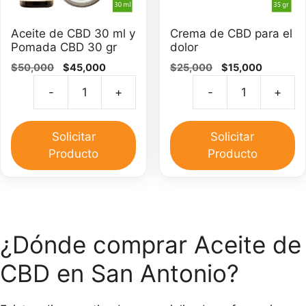
Aceite de CBD 30 ml y
Crema de CBD para el
Pomada CBD 30 gr
dolor
El
El
El
El
$
50,000
$
45,000
$
25,000
$
15,000
precio
precio
precio
precio
-
+
-
+
original
actual
original
actual
Aceite
C
era:
es:
era:
es:
de
d
$50,000.
$45,000.
$25,000.
$15,000.
CBD
C
Solicitar
Solicitar
30
pa
Producto
Producto
ml
el
y
do
Pomada
ca
CBD
30
¿Dónde comprar Aceite de
gr
CBD en San Antonio?
cantidad