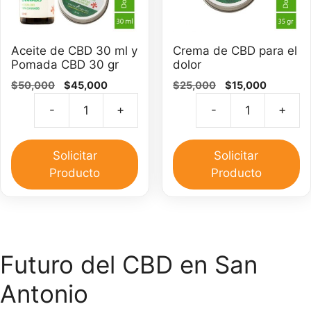
Aceite de CBD 30 ml y
Crema de CBD para el
Pomada CBD 30 gr
dolor
El
El
El
El
$
50,000
$
45,000
$
25,000
$
15,000
precio
precio
precio
precio
-
+
-
+
original
actual
original
actual
Aceite
C
era:
es:
era:
es:
de
d
$50,000.
$45,000.
$25,000.
$15,000.
CBD
C
Solicitar
Solicitar
30
pa
Producto
Producto
ml
el
y
do
Pomada
ca
CBD
30
Futuro del CBD en San
gr
Antonio
cantidad