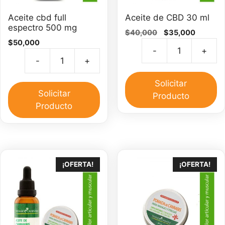
Aceite cbd full
Aceite de CBD 30 ml
espectro 500 mg
El
El
$
40,000
$
35,000
$
50,000
precio
precio
-
+
original
actual
Ac
-
+
era:
es:
Aceite
d
$40,000.
$35,000
cbd
C
Solicitar
full
Solicitar
3
Producto
espectro
Producto
m
500
ca
mg
cantidad
¡OFERTA!
¡OFERTA!