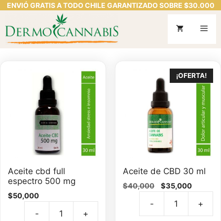
ENVIÓ GRATIS A TODO CHILE GARANTIZADO SOBRE $30.000
Saltar
al
Me
contenido
¡OFERTA!
Aceite cbd full
Aceite de CBD 30 ml
espectro 500 mg
El
El
$
40,000
$
35,000
$
50,000
precio
precio
-
+
original
actual
Ac
-
+
era:
es:
Aceite