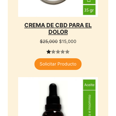
CREMA DE CBD PARA EL
DOLOR
El
El
$
25,000
$
15,000
precio
precio
original
actual
1.
era:
es:
Solicitar Producto
00
$25,000.
$15,000.
de
5