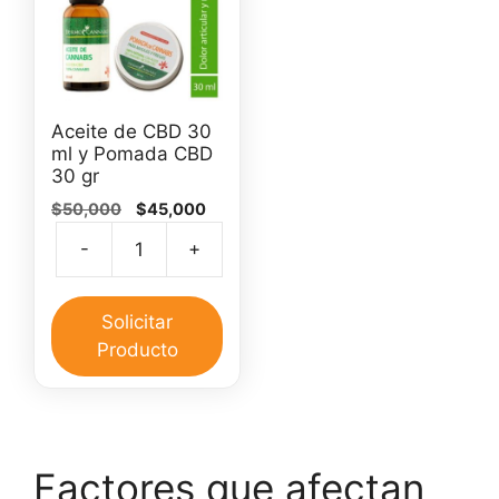
Aceite de CBD 30
ml y Pomada CBD
30 gr
El
El
$
50,000
$
45,000
precio
precio
-
+
original
actual
Aceite
era:
es:
de
$50,000.
$45,000.
CBD
Solicitar
30
Producto
ml
y
Pomada
CBD
Factores que afectan
30