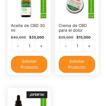
Aceite de CBD 30
Crema de CBD
ml
para el dolor
El
El
El
El
$
40,000
$
35,000
$
25,000
$
15,000
precio
precio
precio
precio
-
+
-
+
original
actual
original
actual
Aceite
Crem
era:
es:
era:
es:
de
de
$40,000.
$35,000.
$25,000.
$15,000.
CBD
CBD
Solicitar
Solicitar
30
para
Producto
Producto
ml
el
cantidad
dolor
canti
¡OFERTA!