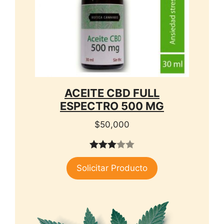
ACEITE CBD FULL
ESPECTRO 500 MG
$
50,000
3.00
Solicitar Producto
de 5