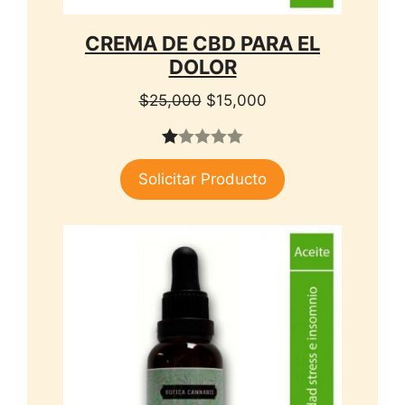
CREMA DE CBD PARA EL
DOLOR
El
El
$
25,000
$
15,000
precio
precio
original
actual
1.
era:
es:
Solicitar Producto
00
$25,000.
$15,000.
de
5