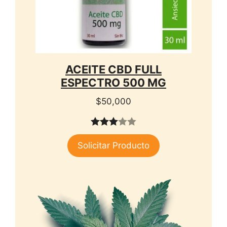
ACEITE CBD FULL
ESPECTRO 500 MG
$
50,000
3.00
Solicitar Producto
de 5