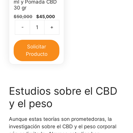
ml y Pomada CBD
30 gr
El
El
$
50,000
$
45,000
precio
precio
-
+
original
actual
Aceite
era:
es:
de
$50,000.
$45,000.
CBD
Solicitar
30
Producto
ml
y
Pomada
CBD
Estudios sobre el CBD
30
gr
y el peso
cantidad
Aunque estas teorías son prometedoras, la
investigación sobre el CBD y el peso corporal