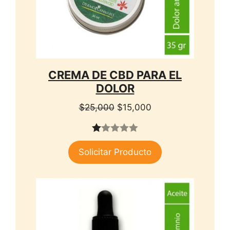
CREMA DE CBD PARA EL
DOLOR
El
El
$
25,000
$
15,000
precio
precio
original
actual
1.
era:
es:
Solicitar Producto
00
$25,000.
$15,000.
de
5