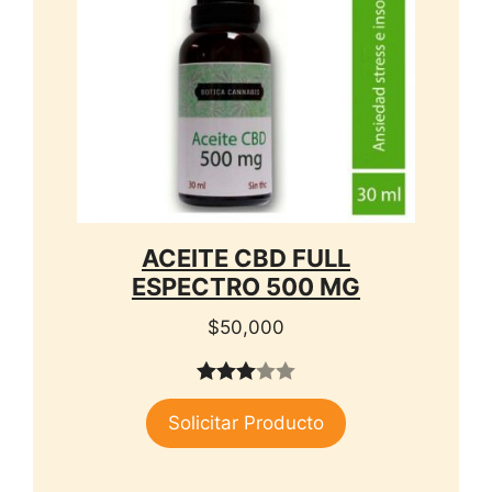
ACEITE CBD FULL
ESPECTRO 500 MG
$
50,000
3.00
Solicitar Producto
de 5