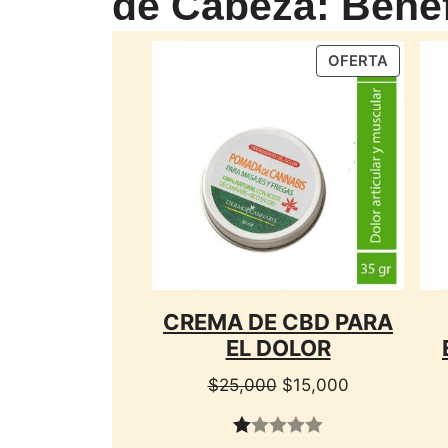
de Cabeza: Benef
PRODU
OFERTA
EN
OFERTA
CREMA DE CBD PARA
EL DOLOR
El
El
$
25,000
$
15,000
precio
precio
original
actual