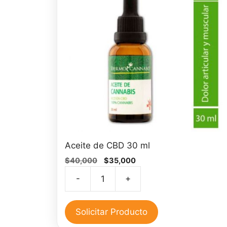
Aceite de CBD 30 ml
El
El
$
40,000
$
35,000
precio
precio
-
+
original
actual
Aceite
era:
es:
de
$40,000.
$35,000.
CBD
Solicitar Producto
30