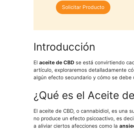
1.
era:
es:
Solicitar Producto
00
$25,000.
$15,000.
de
5
Introducción
El
aceite de CBD
se está convirtiendo cad
artículo, exploraremos detalladamente có
algún efecto secundario y cómo se debe 
¿Qué es el Aceite d
El aceite de CBD, o cannabidiol, es una s
no produce un efecto psicoactivo, es dec
a aliviar ciertos afecciones como la
ansie