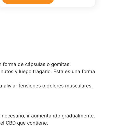
30
ml
y
Pomada
CBD
30
gr
cantidad
en forma de cápsulas o gomitas.
nutos y luego tragarlo. Esta es una forma
a aliviar tensiones o dolores musculares.
s necesario, ir aumentando gradualmente.
del CBD que contiene.