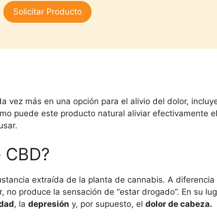
3.00
Solicitar Producto
de 5
a vez más en una opción para el alivio del dolor, incluy
mo puede este producto natural aliviar efectivamente e
usar.
e CBD?
ustancia extraída de la planta de cannabis. A diferencia
ir, no produce la sensación de “estar drogado”. En su l
dad
, la
depresión
y, por supuesto, el
dolor de cabeza.