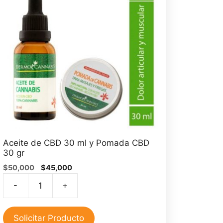
Aceite de CBD 30 ml y Pomada CBD
30 gr
El
El
$
50,000
$
45,000
precio
precio
-
+
original
actual
Aceite
era:
es:
de
$50,000.
$45,000.
CBD
Solicitar Producto