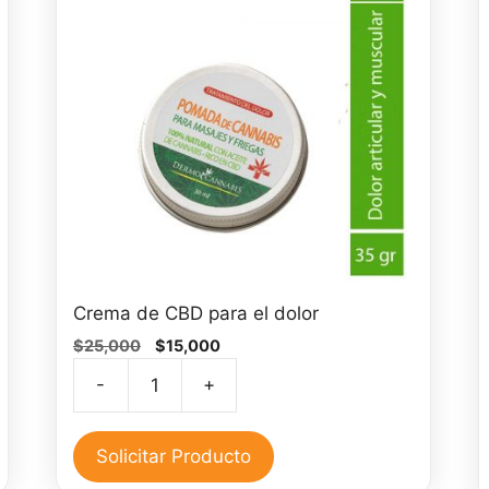
Crema de CBD para el dolor
El
El
$
25,000
$
15,000
precio
precio
-
+
original
actual
Crema
era:
es:
de
$25,000.
$15,000.
CBD
Solicitar Producto
para