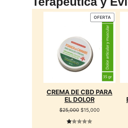
Terapéutica y Evi
PRODU
OFERTA
EN
OFERTA
CREMA DE CBD PARA
EL DOLOR
El
El
$
25,000
$
15,000
precio
precio
original
actual