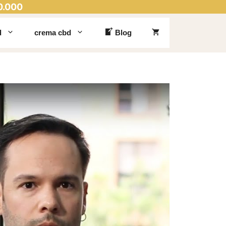
0.000
d
crema cbd
Blog