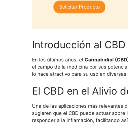
1.
era:
es:
Solicitar Producto
00
$25,000.
$15,000.
de
5
Introducción al CBD 
En los últimos años, el
Cannabidiol (CBD
el campo de la medicina por sus potencial
lo hace atractivo para su uso en diversas
El CBD en el Alivio d
Una de las aplicaciones más relevantes de
sugieren que el CBD puede actuar sobre l
responder a la inflamación, facilitando as