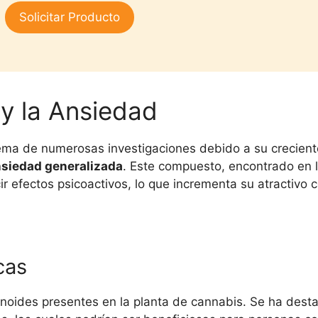
3.00
Solicitar Producto
de 5
 y la Ansiedad
ema de numerosas investigaciones debido a su crecient
siedad generalizada
. Este compuesto, encontrado en l
r efectos psicoactivos, lo que incrementa su atractivo 
cas
noides presentes en la planta de cannabis. Se ha dest