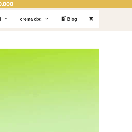
0.000
d
crema cbd
Blog