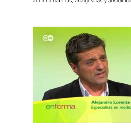
antiinflamatorias, analgésicas y ansiolíti