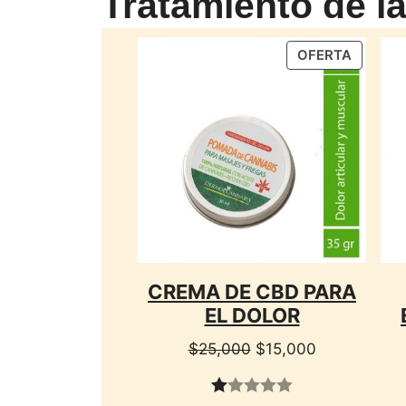
Tratamiento de l
PRODU
OFERTA
EN
OFERTA
CREMA DE CBD PARA
EL DOLOR
El
El
$
25,000
$
15,000
precio
precio
original
actual