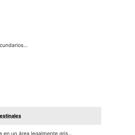
ecundarios…
estinales
ra en un área legalmente gris…