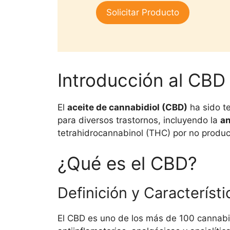
1.
era:
es:
Solicitar Producto
00
$25,000.
$15,000.
de
5
Introducción al CBD
El
aceite de cannabidiol (CBD)
ha sido t
para diversos trastornos, incluyendo la
an
tetrahidrocannabinol (THC) por no produci
¿Qué es el CBD?
Definición y Característi
El CBD es uno de los más de 100 cannabi