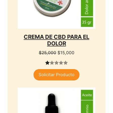
CREMA DE CBD PARA EL
DOLOR
El
El
$
25,000
$
15,000
precio
precio
original
actual
1.
era:
es:
Solicitar Producto
00
$25,000.
$15,000.
de
5