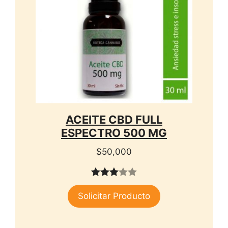
ACEITE CBD FULL
ESPECTRO 500 MG
$
50,000
3.00
Solicitar Producto
de 5