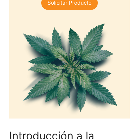
Solicitar Producto
de 5
Introducción a la