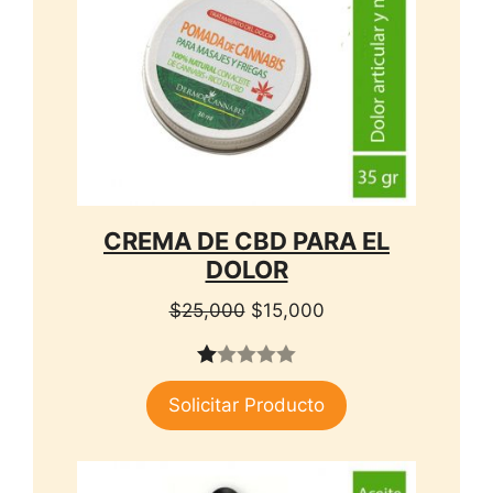
CREMA DE CBD PARA EL
DOLOR
El
El
$
25,000
$
15,000
precio
precio
original
actual
1.
era:
es:
Solicitar Producto
00
$25,000.
$15,000.
de
5