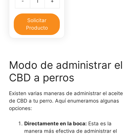
-
+
original
actual
Aceite
era:
es:
de
$50,000.
$45,000.
CBD
Solicitar
30
Producto
ml
y
Pomada
CBD
Modo de administrar el
30
gr
CBD a perros
cantidad
Existen varias maneras de administrar el aceite
de CBD a tu perro. Aquí enumeramos algunas
opciones:
Directamente en la boca:
Esta es la
manera más efectiva de administrar el