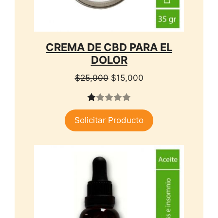
CREMA DE CBD PARA EL
DOLOR
El
El
$
25,000
$
15,000
precio
precio
original
actual
1.
era:
es:
Solicitar Producto
00
$25,000.
$15,000.
de
5