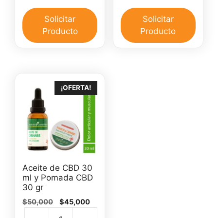
de
de
$40,000.
$35,000.
$25,000.
$15,000.
CBD
CBD
Solicitar
Solicitar
30
para
Producto
Producto
ml
el
cantidad
dolor
canti
¡OFERTA!
Aceite de CBD 30
ml y Pomada CBD
30 gr
El
El
$
50,000
$
45,000
precio
precio