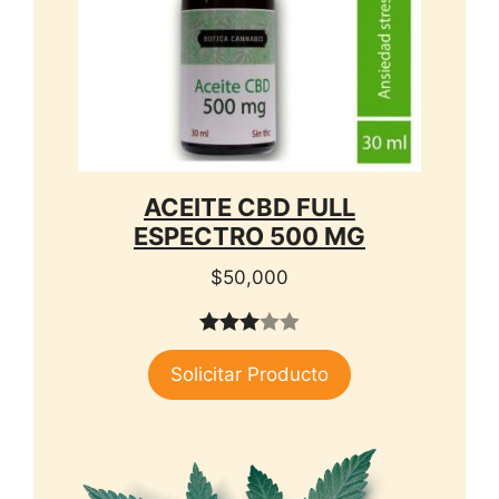
ACEITE CBD FULL
ESPECTRO 500 MG
$
50,000
3.00
Solicitar Producto
de 5