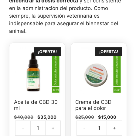
encontrar la dosis correcta
y ser consistente
en la administración del producto. Como
siempre, la supervisión veterinaria es
indispensable para asegurar el bienestar del
animal.
¡OFERTA!
¡OFERTA!
Aceite de CBD 30
Crema de CBD
ml
para el dolor
El
El
El
El
$
40,000
$
35,000
$
25,000
$
15,000
precio
precio
precio
precio
-
+
-
+
original
actual
original
actual
Aceite
Crem
era:
es:
era:
es: