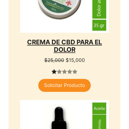
CREMA DE CBD PARA EL
DOLOR
El
El
$
25,000
$
15,000
precio
precio
original
actual
1.
era:
es:
Solicitar Producto
00
$25,000.
$15,000.
de
5