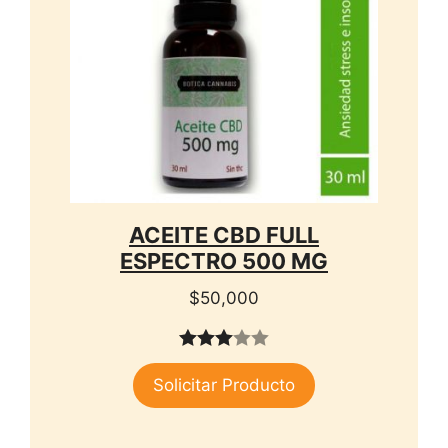
ACEITE CBD FULL
ESPECTRO 500 MG
$
50,000
3.00
Solicitar Producto
de 5