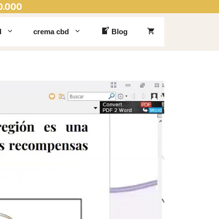
0.000
d
crema cbd
Blog