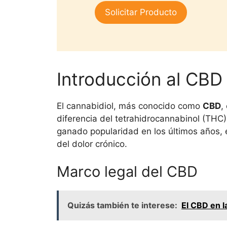
1.
era:
es:
Solicitar Producto
00
$25,000.
$15,000.
de
5
Introducción al CBD
El cannabidiol, más conocido como
CBD
,
diferencia del tetrahidrocannabinol (THC)
ganado popularidad en los últimos años, e
del dolor crónico.
Marco legal del CBD
Quizás también te interese:
El CBD en l