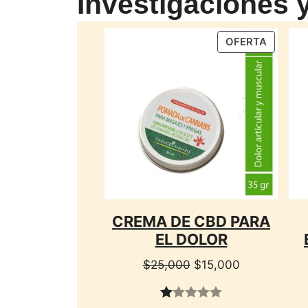
Investigaciones 
PRODU
OFERTA
EN
OFERTA
CREMA DE CBD PARA
EL DOLOR
El
El
$
25,000
$
15,000
precio
precio
original
actual