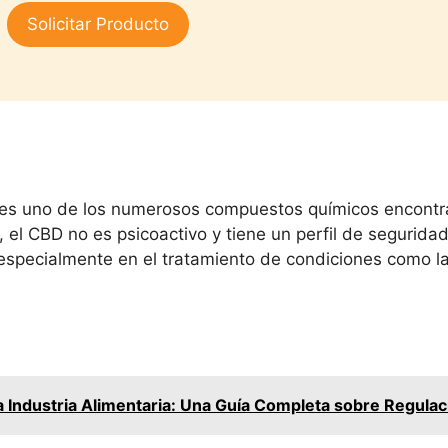
3.00
Solicitar Producto
de 5
 es uno de los numerosos compuestos químicos encontra
, el CBD no es psicoactivo y tiene un perfil de segurid
specialmente en el tratamiento de condiciones como la 
a Industria Alimentaria: Una Guía Completa sobre Regulac