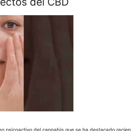
fectos del CBD
 psicoactivo del cannabis que se ha destacado recien