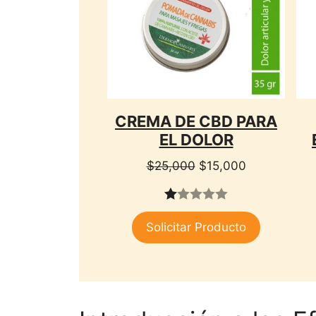
CREMA DE CBD PARA
EL DOLOR
El
El
$
25,000
$
15,000
precio
precio
original
actual
1.
era:
es:
Solicitar Producto
00
$25,000.
$15,000.
de
5