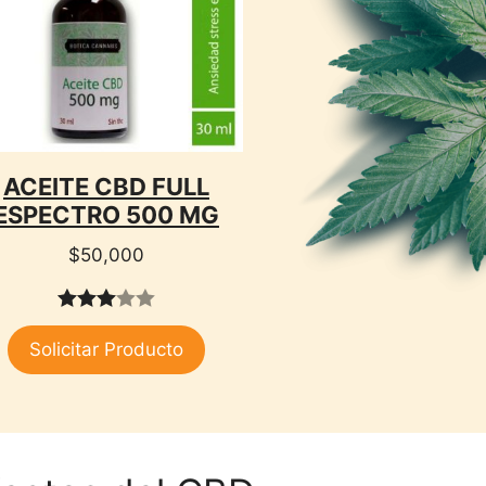
ACEITE CBD FULL
ESPECTRO 500 MG
$
50,000
3.00
Solicitar Producto
de 5