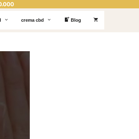
0.000
d
crema cbd
Blog