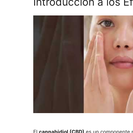
Introducción a los E
El
cannabidiol (CBD)
es un componente no